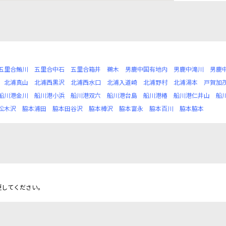
五里合鮪川
五里合中石
五里合箱井
鵜木
男鹿中国有地内
男鹿中滝川
男鹿
北浦真山
北浦西黒沢
北浦西水口
北浦入道崎
北浦野村
北浦湯本
戸賀加
船川港金川
船川港小浜
船川港双六
船川港台島
船川港椿
船川港仁井山
船
松木沢
脇本浦田
脇本田谷沢
脇本樽沢
脇本富永
脇本百川
脇本脇本
更してください。