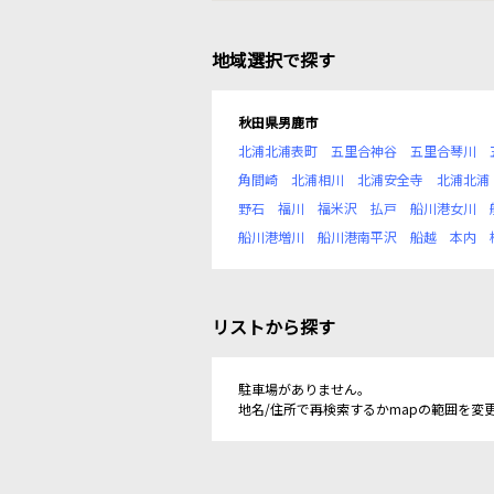
地域選択で探す
秋田県男鹿市
北浦北浦表町
五里合神谷
五里合琴川
角間崎
北浦相川
北浦安全寺
北浦北浦
野石
福川
福米沢
払戸
船川港女川
船川港増川
船川港南平沢
船越
本内
リストから探す
駐車場がありません。
地名/住所で再検索するかmapの範囲を変