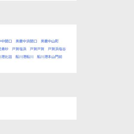
中中間口
男鹿中浜間口
男鹿中山町
茂青砂
戸賀塩浜
戸賀戸賀
戸賀浜塩谷
川港比詰
船川港船川
船川港本山門前