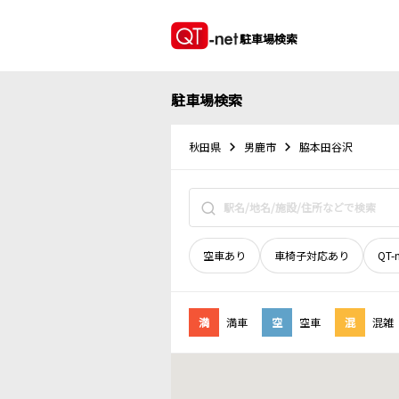
駐車場検索
駐車場検索
秋田県
男鹿市
脇本田谷沢
空車あり
車椅子対応あり
QT-
満
満車
空
空車
混
混雑