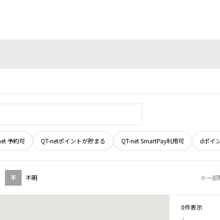
net 予約可
QT-netポイントが貯まる
QT-net SmartPay利用可
dポイ
不
不明
※一部
0件表示
1