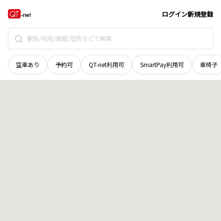
秋田県
男鹿市
船川港双六
地域選択で探す
ログイン
新規登録
空車あり
予約可
QT-net利用可
SmartPay利用可
車椅子