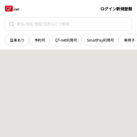
秋田県
男鹿市
船川港小浜
地域選択で探す
ログイン
新規登録
空車あり
予約可
QT-net利用可
SmartPay利用可
車椅子