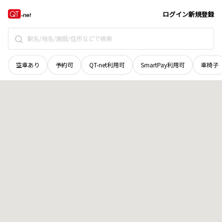
秋田県
秋田市
下浜八田
地域選択で探す
ログイン
新規登録
空車あり
予約可
QT-net利用可
SmartPay利用可
車椅子