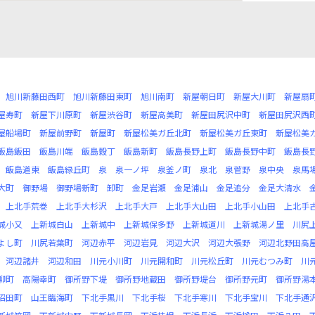
旭川新藤田西町
旭川新藤田東町
旭川南町
新屋朝日町
新屋大川町
新屋扇
屋寿町
新屋下川原町
新屋渋谷町
新屋高美町
新屋田尻沢中町
新屋田尻沢西
屋船場町
新屋前野町
新屋町
新屋松美ガ丘北町
新屋松美ガ丘東町
新屋松美
飯島飯田
飯島川端
飯島穀丁
飯島新町
飯島長野上町
飯島長野中町
飯島長
飯島道東
飯島緑丘町
泉
泉一ノ坪
泉釜ノ町
泉北
泉菅野
泉中央
泉馬
大町
御野場
御野場新町
卸町
金足岩瀬
金足浦山
金足追分
金足大清水
上北手荒巻
上北手大杉沢
上北手大戸
上北手大山田
上北手小山田
上北手
城小又
上新城白山
上新城中
上新城保多野
上新城道川
上新城湯ノ里
川尻
よし町
川尻若葉町
河辺赤平
河辺岩見
河辺大沢
河辺大張野
河辺北野田高
河辺諸井
河辺和田
川元小川町
川元開和町
川元松丘町
川元むつみ町
川
柳町
高陽幸町
御所野下堤
御所野地蔵田
御所野堤台
御所野元町
御所野湯
沼田町
山王臨海町
下北手黒川
下北手桜
下北手寒川
下北手宝川
下北手通