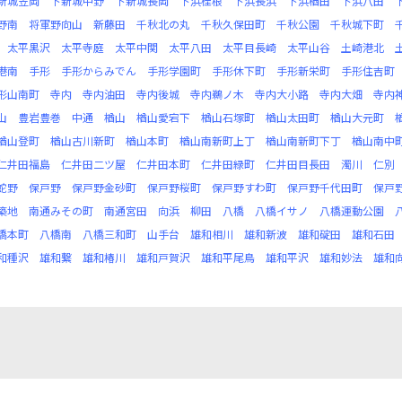
新城笠岡
下新城中野
下新城長岡
下浜桂根
下浜長浜
下浜楢田
下浜八田
野南
将軍野向山
新藤田
千秋北の丸
千秋久保田町
千秋公園
千秋城下町
太平黒沢
太平寺庭
太平中関
太平八田
太平目長崎
太平山谷
土崎港北
港南
手形
手形からみでん
手形学園町
手形休下町
手形新栄町
手形住吉町
形山南町
寺内
寺内油田
寺内後城
寺内鵜ノ木
寺内大小路
寺内大畑
寺内
山
豊岩豊巻
中通
楢山
楢山愛宕下
楢山石塚町
楢山太田町
楢山大元町
楢山登町
楢山古川新町
楢山本町
楢山南新町上丁
楢山南新町下丁
楢山南中
仁井田福島
仁井田二ツ屋
仁井田本町
仁井田緑町
仁井田目長田
濁川
仁別
蛇野
保戸野
保戸野金砂町
保戸野桜町
保戸野すわ町
保戸野千代田町
保戸
築地
南通みその町
南通宮田
向浜
柳田
八橋
八橋イサノ
八橋運動公園
橋本町
八橋南
八橋三和町
山手台
雄和相川
雄和新波
雄和碇田
雄和石田
和種沢
雄和繋
雄和椿川
雄和戸賀沢
雄和平尾鳥
雄和平沢
雄和妙法
雄和