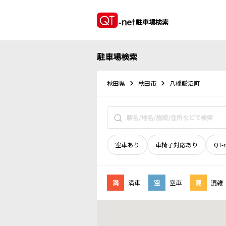
駐車場検索
駐車場検索
秋田県
秋田市
八橋鯲沼町
空車あり
車椅子対応あり
QT-
満
満車
空
空車
混
混雑