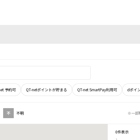
net 予約可
QT-netポイントが貯まる
QT-net SmartPay利用可
dポイ
不
不明
※一部
0件表示
1