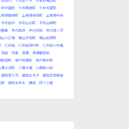
下浜羽川
下浜名ケ沢
将軍野青山町
千秋中島町
千秋明徳町
千秋矢留町
土崎港穀保町
土崎港相染町
土崎港中央
手形田中
手形山北町
手形山崎町
神屋敷
寺内高野
寺内児桜
寺内堂ノ沢
楢山川口境
楢山共和町
楢山金照町
町
仁井田
仁井田潟中町
仁井田小中島
浜田
茨島
東通
東通観音前
野鉄砲町
保戸野通町
保戸野中町
八橋大沼町
八橋大畑
八橋新川向
雄和萱ケ沢
雄和左手子
雄和芝野新田
向野
雄和女米木
横森
四ツ小屋