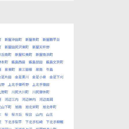
町
新屋沖田町
新屋表町
新屋勝平台
町
新屋田尻沢東町
新屋天秤野
ガ丘南町
新屋松美町
新屋南浜町
野本町
飯島西袋
飯島鼠田
飯島文京町
場
泉東町
泉三嶽根
泉南
牛島
金足片田
金足黒川
金足小泉
金足下刈
古野
上北手御所野
上北手猿田
上野町
川尻大川町
川尻御休町
屋
河辺三内
河辺神内
河辺高岡
元山下町
旭南
旭北栄町
旭北寺町
本
桜
桜ガ丘
桜台
山内
山王
沢
下北手梨平
下北手松崎
下北手柳館