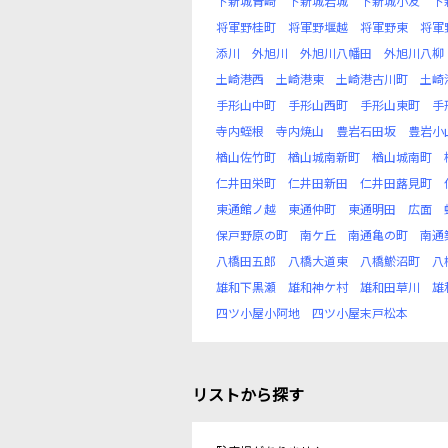
下新城青崎
下新城岩城
下新城小友
下
将軍野桂町
将軍野堰越
将軍野東
将軍
添川
外旭川
外旭川八幡田
外旭川八柳
土崎港西
土崎港東
土崎港古川町
土崎
手形山中町
手形山西町
手形山東町
手
寺内蛭根
寺内焼山
豊岩石田坂
豊岩小
楢山佐竹町
楢山城南新町
楢山城南町
仁井田栄町
仁井田新田
仁井田蕗見町
東通館ノ越
東通仲町
東通明田
広面
保戸野原の町
南ケ丘
南通亀の町
南通
八橋田五郎
八橋大道東
八橋鯲沼町
八
雄和下黒瀬
雄和神ケ村
雄和田草川
雄
四ツ小屋小阿地
四ツ小屋末戸松本
リストから探す