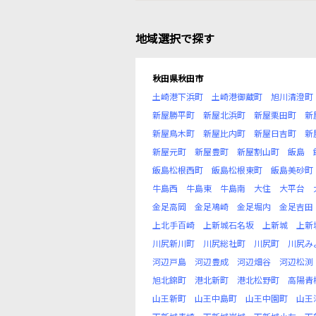
地域選択で探す
秋田県秋田市
土崎港下浜町
土崎港御蔵町
旭川清澄町
新屋勝平町
新屋北浜町
新屋栗田町
新
新屋鳥木町
新屋比内町
新屋日吉町
新
新屋元町
新屋豊町
新屋割山町
飯島
飯島松根西町
飯島松根東町
飯島美砂町
牛島西
牛島東
牛島南
大住
大平台
金足高岡
金足鳰崎
金足堀内
金足吉田
上北手百崎
上新城石名坂
上新城
上新
川尻新川町
川尻総社町
川尻町
川尻み
河辺戸島
河辺豊成
河辺畑谷
河辺松渕
旭北錦町
港北新町
港北松野町
高陽青
山王新町
山王中島町
山王中園町
山王