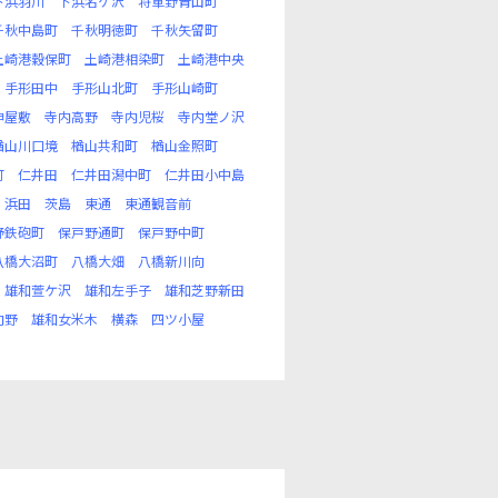
下浜羽川
下浜名ケ沢
将軍野青山町
千秋中島町
千秋明徳町
千秋矢留町
土崎港穀保町
土崎港相染町
土崎港中央
手形田中
手形山北町
手形山崎町
神屋敷
寺内高野
寺内児桜
寺内堂ノ沢
楢山川口境
楢山共和町
楢山金照町
町
仁井田
仁井田潟中町
仁井田小中島
浜田
茨島
東通
東通観音前
野鉄砲町
保戸野通町
保戸野中町
八橋大沼町
八橋大畑
八橋新川向
雄和萱ケ沢
雄和左手子
雄和芝野新田
向野
雄和女米木
横森
四ツ小屋