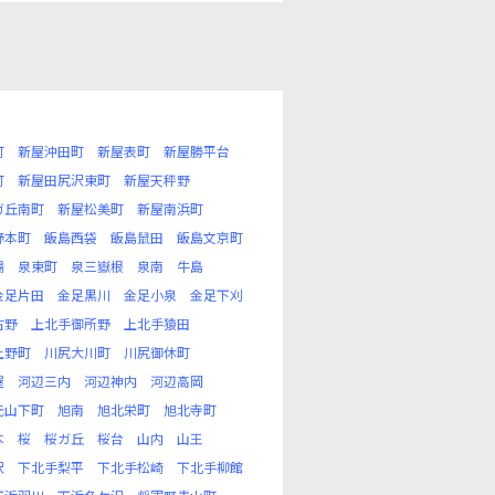
町
新屋沖田町
新屋表町
新屋勝平台
町
新屋田尻沢東町
新屋天秤野
ガ丘南町
新屋松美町
新屋南浜町
野本町
飯島西袋
飯島鼠田
飯島文京町
場
泉東町
泉三嶽根
泉南
牛島
金足片田
金足黒川
金足小泉
金足下刈
古野
上北手御所野
上北手猿田
上野町
川尻大川町
川尻御休町
屋
河辺三内
河辺神内
河辺高岡
元山下町
旭南
旭北栄町
旭北寺町
本
桜
桜ガ丘
桜台
山内
山王
沢
下北手梨平
下北手松崎
下北手柳館