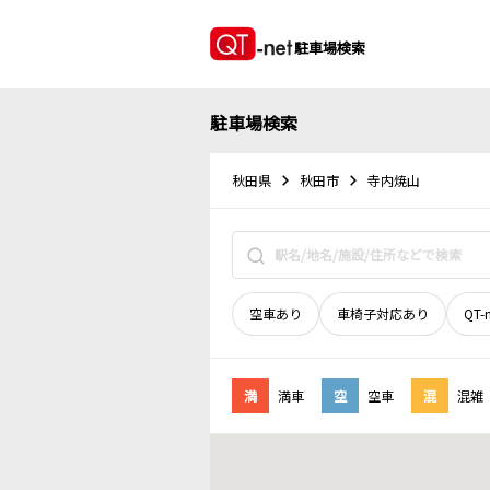
駐車場検索
駐車場検索
秋田県
秋田市
寺内焼山
空車あり
車椅子対応あり
QT-
満
満車
空
空車
混
混雑