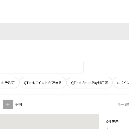
net 予約可
QT-netポイントが貯まる
QT-net SmartPay利用可
dポイ
不
不明
※一部
0件表示
1