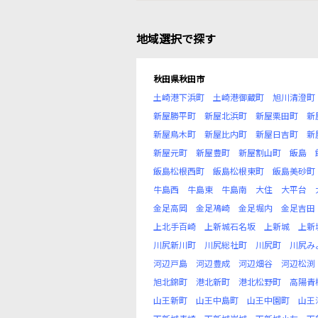
地域選択で探す
秋田県秋田市
土崎港下浜町
土崎港御蔵町
旭川清澄町
新屋勝平町
新屋北浜町
新屋栗田町
新
新屋鳥木町
新屋比内町
新屋日吉町
新
新屋元町
新屋豊町
新屋割山町
飯島
飯島松根西町
飯島松根東町
飯島美砂町
牛島西
牛島東
牛島南
大住
大平台
金足高岡
金足鳰崎
金足堀内
金足吉田
上北手百崎
上新城石名坂
上新城
上新
川尻新川町
川尻総社町
川尻町
川尻み
河辺戸島
河辺豊成
河辺畑谷
河辺松渕
旭北錦町
港北新町
港北松野町
高陽青
山王新町
山王中島町
山王中園町
山王