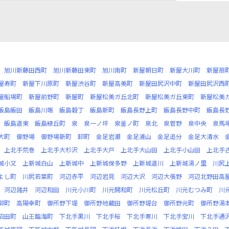
旭川新藤田西町
旭川新藤田東町
旭川南町
新屋朝日町
新屋大川町
新屋扇
屋寿町
新屋下川原町
新屋渋谷町
新屋高美町
新屋田尻沢中町
新屋田尻沢西
屋船場町
新屋前野町
新屋町
新屋松美ガ丘北町
新屋松美ガ丘東町
新屋松美
飯島飯田
飯島川端
飯島穀丁
飯島新町
飯島長野上町
飯島長野中町
飯島長
飯島道東
飯島緑丘町
泉
泉一ノ坪
泉釜ノ町
泉北
泉菅野
泉中央
泉馬
大町
御野場
御野場新町
卸町
金足岩瀬
金足浦山
金足追分
金足大清水
上北手荒巻
上北手大杉沢
上北手大戸
上北手大山田
上北手小山田
上北手
城小又
上新城白山
上新城中
上新城保多野
上新城道川
上新城湯ノ里
川尻
よし町
川尻若葉町
河辺赤平
河辺岩見
河辺大沢
河辺大張野
河辺北野田高
河辺諸井
河辺和田
川元小川町
川元開和町
川元松丘町
川元むつみ町
川
柳町
高陽幸町
御所野下堤
御所野地蔵田
御所野堤台
御所野元町
御所野湯
沼田町
山王臨海町
下北手黒川
下北手桜
下北手寒川
下北手宝川
下北手通