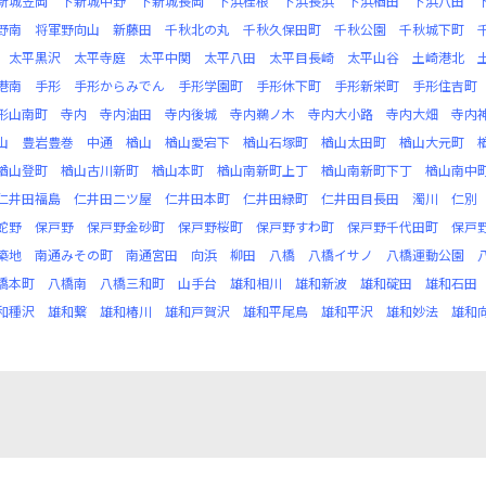
新城笠岡
下新城中野
下新城長岡
下浜桂根
下浜長浜
下浜楢田
下浜八田
野南
将軍野向山
新藤田
千秋北の丸
千秋久保田町
千秋公園
千秋城下町
太平黒沢
太平寺庭
太平中関
太平八田
太平目長崎
太平山谷
土崎港北
港南
手形
手形からみでん
手形学園町
手形休下町
手形新栄町
手形住吉町
形山南町
寺内
寺内油田
寺内後城
寺内鵜ノ木
寺内大小路
寺内大畑
寺内
山
豊岩豊巻
中通
楢山
楢山愛宕下
楢山石塚町
楢山太田町
楢山大元町
楢山登町
楢山古川新町
楢山本町
楢山南新町上丁
楢山南新町下丁
楢山南中
仁井田福島
仁井田二ツ屋
仁井田本町
仁井田緑町
仁井田目長田
濁川
仁別
蛇野
保戸野
保戸野金砂町
保戸野桜町
保戸野すわ町
保戸野千代田町
保戸
築地
南通みその町
南通宮田
向浜
柳田
八橋
八橋イサノ
八橋運動公園
橋本町
八橋南
八橋三和町
山手台
雄和相川
雄和新波
雄和碇田
雄和石田
和種沢
雄和繋
雄和椿川
雄和戸賀沢
雄和平尾鳥
雄和平沢
雄和妙法
雄和