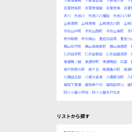
下新城青崎
下新城岩城
下新城小友
下
将軍野桂町
将軍野堰越
将軍野東
将軍
添川
外旭川
外旭川八幡田
外旭川八柳
土崎港西
土崎港東
土崎港古川町
土崎
手形山中町
手形山西町
手形山東町
手
寺内蛭根
寺内焼山
豊岩石田坂
豊岩小
楢山佐竹町
楢山城南新町
楢山城南町
仁井田栄町
仁井田新田
仁井田蕗見町
東通館ノ越
東通仲町
東通明田
広面
保戸野原の町
南ケ丘
南通亀の町
南通
八橋田五郎
八橋大道東
八橋鯲沼町
八
雄和下黒瀬
雄和神ケ村
雄和田草川
雄
四ツ小屋小阿地
四ツ小屋末戸松本
リストから探す