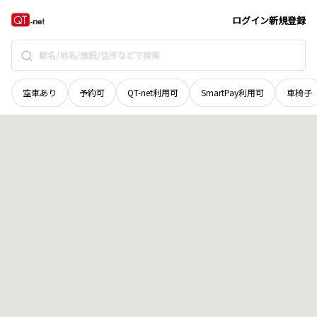
秋田県
秋田市
寺内高野
地域選択で探す
ログイン
新規登録
空車あり
予約可
QT-net利用可
SmartPay利用可
車椅子