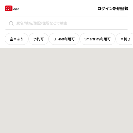
秋田県
秋田市
川元むつみ町
地域選択で探す
ログイン
新規登録
空車あり
予約可
QT-net利用可
SmartPay利用可
車椅子