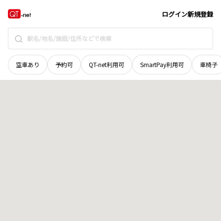
秋田県
秋田市
川元松丘町
地域選択で探す
ログイン
新規登録
空車あり
予約可
QT-net利用可
SmartPay利用可
車椅子