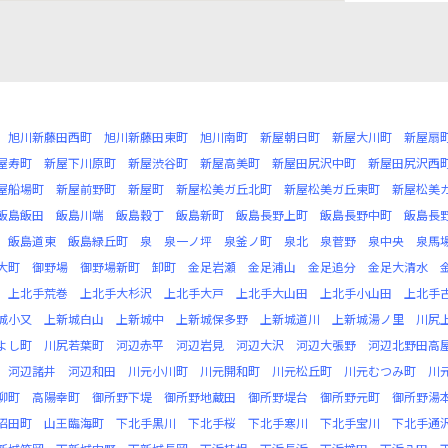
旭川新藤田西町
旭川新藤田東町
旭川南町
新屋朝日町
新屋大川町
新屋扇
屋寿町
新屋下川原町
新屋渋谷町
新屋高美町
新屋田尻沢中町
新屋田尻沢西
屋船場町
新屋前野町
新屋町
新屋松美ガ丘北町
新屋松美ガ丘東町
新屋松美
飯島飯田
飯島川端
飯島穀丁
飯島新町
飯島長野上町
飯島長野中町
飯島長
飯島道東
飯島緑丘町
泉
泉一ノ坪
泉釜ノ町
泉北
泉菅野
泉中央
泉馬
大町
御野場
御野場新町
卸町
金足岩瀬
金足浦山
金足追分
金足大清水
上北手荒巻
上北手大杉沢
上北手大戸
上北手大山田
上北手小山田
上北手
城小又
上新城白山
上新城中
上新城保多野
上新城道川
上新城湯ノ里
川尻
よし町
川尻若葉町
河辺赤平
河辺岩見
河辺大沢
河辺大張野
河辺北野田高
河辺諸井
河辺和田
川元小川町
川元開和町
川元松丘町
川元むつみ町
川
柳町
高陽幸町
御所野下堤
御所野地蔵田
御所野堤台
御所野元町
御所野湯
沼田町
山王臨海町
下北手黒川
下北手桜
下北手寒川
下北手宝川
下北手通