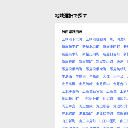
地域選択で探す
秋田県秋田市
土崎港下浜町
土崎港御蔵町
旭川清澄町
新屋勝平町
新屋北浜町
新屋栗田町
新
新屋鳥木町
新屋比内町
新屋日吉町
新
新屋元町
新屋豊町
新屋割山町
飯島
飯島松根西町
飯島松根東町
飯島美砂町
牛島西
牛島東
牛島南
大住
大平台
金足高岡
金足鳰崎
金足堀内
金足吉田
上北手百崎
上新城石名坂
上新城
上新
川尻新川町
川尻総社町
川尻町
川尻み
河辺戸島
河辺豊成
河辺畑谷
河辺松渕
旭北錦町
港北新町
港北松野町
高陽青
山王新町
山王中島町
山王中園町
山王