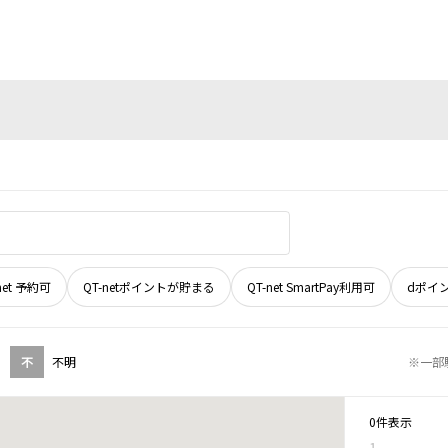
net 予約可
QT-netポイントが貯まる
QT-net SmartPay利用可
dポイ
不
不明
※一部
0件表示
1