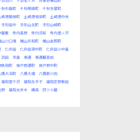
下浜羽川
下浜名ケ沢
将軍野青山町
千秋中島町
千秋明徳町
千秋矢留町
土崎港穀保町
土崎港相染町
土崎港中央
手形田中
手形山北町
手形山崎町
神屋敷
寺内高野
寺内児桜
寺内堂ノ沢
楢山川口境
楢山共和町
楢山金照町
町
仁井田
仁井田潟中町
仁井田小中島
浜田
茨島
東通
東通観音前
野鉄砲町
保戸野通町
保戸野中町
八橋大沼町
八橋大畑
八橋新川向
雄和萱ケ沢
雄和左手子
雄和芝野新田
向野
雄和女米木
横森
四ツ小屋