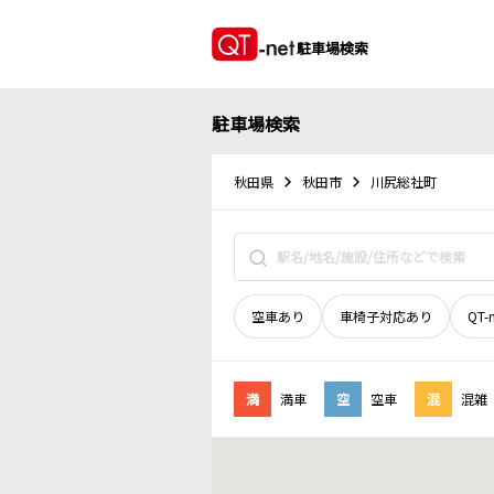
駐車場検索
駐車場検索
秋田県
秋田市
川尻総社町
空車あり
車椅子対応あり
QT-
満
満車
空
空車
混
混雑