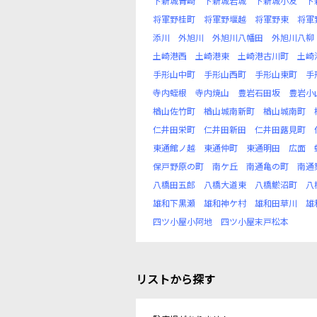
下新城青崎
下新城岩城
下新城小友
下
将軍野桂町
将軍野堰越
将軍野東
将軍
添川
外旭川
外旭川八幡田
外旭川八柳
土崎港西
土崎港東
土崎港古川町
土崎
手形山中町
手形山西町
手形山東町
手
寺内蛭根
寺内焼山
豊岩石田坂
豊岩小
楢山佐竹町
楢山城南新町
楢山城南町
仁井田栄町
仁井田新田
仁井田蕗見町
東通館ノ越
東通仲町
東通明田
広面
保戸野原の町
南ケ丘
南通亀の町
南通
八橋田五郎
八橋大道東
八橋鯲沼町
八
雄和下黒瀬
雄和神ケ村
雄和田草川
雄
四ツ小屋小阿地
四ツ小屋末戸松本
リストから探す