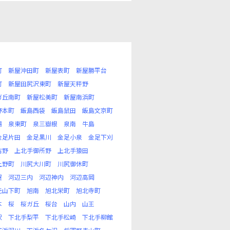
町
新屋沖田町
新屋表町
新屋勝平台
町
新屋田尻沢東町
新屋天秤野
ガ丘南町
新屋松美町
新屋南浜町
野本町
飯島西袋
飯島鼠田
飯島文京町
場
泉東町
泉三嶽根
泉南
牛島
金足片田
金足黒川
金足小泉
金足下刈
古野
上北手御所野
上北手猿田
上野町
川尻大川町
川尻御休町
屋
河辺三内
河辺神内
河辺高岡
元山下町
旭南
旭北栄町
旭北寺町
本
桜
桜ガ丘
桜台
山内
山王
沢
下北手梨平
下北手松崎
下北手柳館