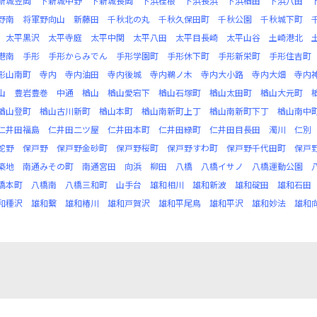
新城笠岡
下新城中野
下新城長岡
下浜桂根
下浜長浜
下浜楢田
下浜八田
野南
将軍野向山
新藤田
千秋北の丸
千秋久保田町
千秋公園
千秋城下町
太平黒沢
太平寺庭
太平中関
太平八田
太平目長崎
太平山谷
土崎港北
港南
手形
手形からみでん
手形学園町
手形休下町
手形新栄町
手形住吉町
形山南町
寺内
寺内油田
寺内後城
寺内鵜ノ木
寺内大小路
寺内大畑
寺内
山
豊岩豊巻
中通
楢山
楢山愛宕下
楢山石塚町
楢山太田町
楢山大元町
楢山登町
楢山古川新町
楢山本町
楢山南新町上丁
楢山南新町下丁
楢山南中
仁井田福島
仁井田二ツ屋
仁井田本町
仁井田緑町
仁井田目長田
濁川
仁別
蛇野
保戸野
保戸野金砂町
保戸野桜町
保戸野すわ町
保戸野千代田町
保戸
築地
南通みその町
南通宮田
向浜
柳田
八橋
八橋イサノ
八橋運動公園
橋本町
八橋南
八橋三和町
山手台
雄和相川
雄和新波
雄和碇田
雄和石田
和種沢
雄和繋
雄和椿川
雄和戸賀沢
雄和平尾鳥
雄和平沢
雄和妙法
雄和