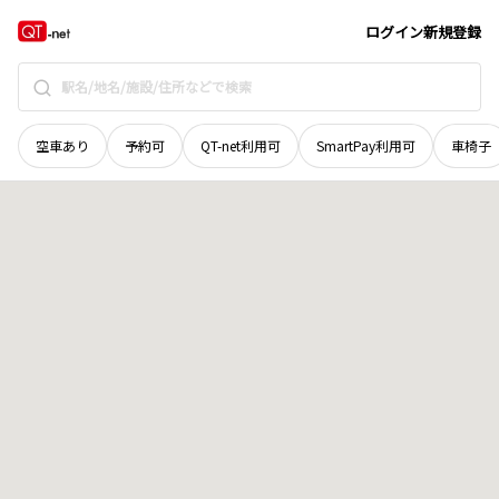
秋田県
秋田市
新屋渋谷町
地域選択で探す
ログイン
新規登録
空車あり
予約可
QT-net利用可
SmartPay利用可
車椅子