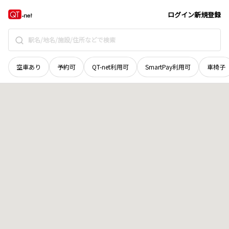
秋田県
秋田市
新屋田尻沢東町
地域選択で探す
ログイン
新規登録
空車あり
予約可
QT-net利用可
SmartPay利用可
車椅子