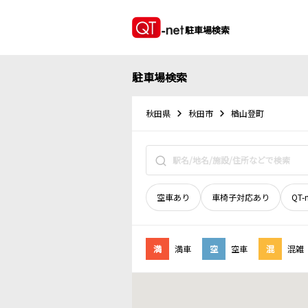
駐車場検索
駐車場検索
秋田県
秋田市
楢山登町
空車あり
車椅子対応あり
QT-
満
満車
空
空車
混
混雑