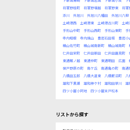
下新城青崎
下新城岩城
下新城小友
下
将軍野桂町
将軍野堰越
将軍野東
将軍
添川
外旭川
外旭川八幡田
外旭川八柳
土崎港西
土崎港東
土崎港古川町
土崎
手形山中町
手形山西町
手形山東町
手
寺内蛭根
寺内焼山
豊岩石田坂
豊岩小
楢山佐竹町
楢山城南新町
楢山城南町
仁井田栄町
仁井田新田
仁井田蕗見町
東通館ノ越
東通仲町
東通明田
広面
保戸野原の町
南ケ丘
南通亀の町
南通
八橋田五郎
八橋大道東
八橋鯲沼町
八
雄和下黒瀬
雄和神ケ村
雄和田草川
雄
四ツ小屋小阿地
四ツ小屋末戸松本
リストから探す