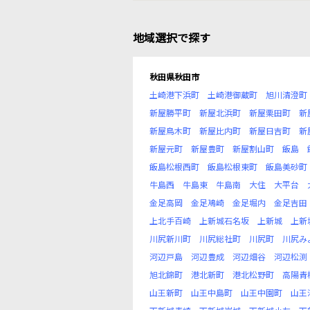
地域選択で探す
秋田県秋田市
土崎港下浜町
土崎港御蔵町
旭川清澄町
新屋勝平町
新屋北浜町
新屋栗田町
新
新屋鳥木町
新屋比内町
新屋日吉町
新
新屋元町
新屋豊町
新屋割山町
飯島
飯島松根西町
飯島松根東町
飯島美砂町
牛島西
牛島東
牛島南
大住
大平台
金足高岡
金足鳰崎
金足堀内
金足吉田
上北手百崎
上新城石名坂
上新城
上新
川尻新川町
川尻総社町
川尻町
川尻み
河辺戸島
河辺豊成
河辺畑谷
河辺松渕
旭北錦町
港北新町
港北松野町
高陽青
山王新町
山王中島町
山王中園町
山王