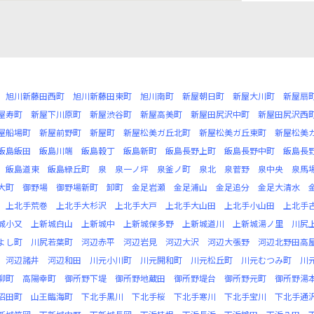
旭川新藤田西町
旭川新藤田東町
旭川南町
新屋朝日町
新屋大川町
新屋扇
屋寿町
新屋下川原町
新屋渋谷町
新屋高美町
新屋田尻沢中町
新屋田尻沢西
屋船場町
新屋前野町
新屋町
新屋松美ガ丘北町
新屋松美ガ丘東町
新屋松美
飯島飯田
飯島川端
飯島穀丁
飯島新町
飯島長野上町
飯島長野中町
飯島長
飯島道東
飯島緑丘町
泉
泉一ノ坪
泉釜ノ町
泉北
泉菅野
泉中央
泉馬
大町
御野場
御野場新町
卸町
金足岩瀬
金足浦山
金足追分
金足大清水
上北手荒巻
上北手大杉沢
上北手大戸
上北手大山田
上北手小山田
上北手
城小又
上新城白山
上新城中
上新城保多野
上新城道川
上新城湯ノ里
川尻
よし町
川尻若葉町
河辺赤平
河辺岩見
河辺大沢
河辺大張野
河辺北野田高
河辺諸井
河辺和田
川元小川町
川元開和町
川元松丘町
川元むつみ町
川
柳町
高陽幸町
御所野下堤
御所野地蔵田
御所野堤台
御所野元町
御所野湯
沼田町
山王臨海町
下北手黒川
下北手桜
下北手寒川
下北手宝川
下北手通