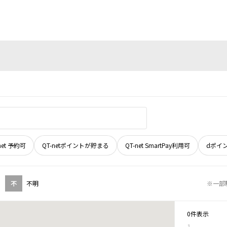
net 予約可
QT-netポイントが貯まる
QT-net SmartPay利用可
dポイ
不
不明
※一部
0件表示
1