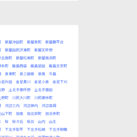
町
新屋沖田町
新屋表町
新屋勝平台
町
新屋田尻沢東町
新屋天秤野
ガ丘南町
新屋松美町
新屋南浜町
野本町
飯島西袋
飯島鼠田
飯島文京町
場
泉東町
泉三嶽根
泉南
牛島
金足片田
金足黒川
金足小泉
金足下刈
古野
上北手御所野
上北手猿田
上野町
川尻大川町
川尻御休町
屋
河辺三内
河辺神内
河辺高岡
元山下町
旭南
旭北栄町
旭北寺町
本
桜
桜ガ丘
桜台
山内
山王
沢
下北手梨平
下北手松崎
下北手柳館