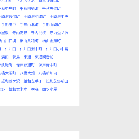
下浜羽川
下浜名ケ沢
将軍野青山町
千秋中島町
千秋明徳町
千秋矢留町
土崎港穀保町
土崎港相染町
土崎港中央
手形田中
手形山北町
手形山崎町
神屋敷
寺内高野
寺内児桜
寺内堂ノ沢
楢山川口境
楢山共和町
楢山金照町
町
仁井田
仁井田潟中町
仁井田小中島
浜田
茨島
東通
東通観音前
野鉄砲町
保戸野通町
保戸野中町
八橋大沼町
八橋大畑
八橋新川向
雄和萱ケ沢
雄和左手子
雄和芝野新田
向野
雄和女米木
横森
四ツ小屋