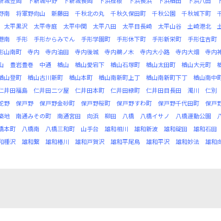
新城笠岡
下新城中野
下新城長岡
下浜桂根
下浜長浜
下浜楢田
下浜八田
野南
将軍野向山
新藤田
千秋北の丸
千秋久保田町
千秋公園
千秋城下町
太平黒沢
太平寺庭
太平中関
太平八田
太平目長崎
太平山谷
土崎港北
港南
手形
手形からみでん
手形学園町
手形休下町
手形新栄町
手形住吉町
形山南町
寺内
寺内油田
寺内後城
寺内鵜ノ木
寺内大小路
寺内大畑
寺内
山
豊岩豊巻
中通
楢山
楢山愛宕下
楢山石塚町
楢山太田町
楢山大元町
楢山登町
楢山古川新町
楢山本町
楢山南新町上丁
楢山南新町下丁
楢山南中
仁井田福島
仁井田二ツ屋
仁井田本町
仁井田緑町
仁井田目長田
濁川
仁別
蛇野
保戸野
保戸野金砂町
保戸野桜町
保戸野すわ町
保戸野千代田町
保戸
築地
南通みその町
南通宮田
向浜
柳田
八橋
八橋イサノ
八橋運動公園
橋本町
八橋南
八橋三和町
山手台
雄和相川
雄和新波
雄和碇田
雄和石田
和種沢
雄和繋
雄和椿川
雄和戸賀沢
雄和平尾鳥
雄和平沢
雄和妙法
雄和