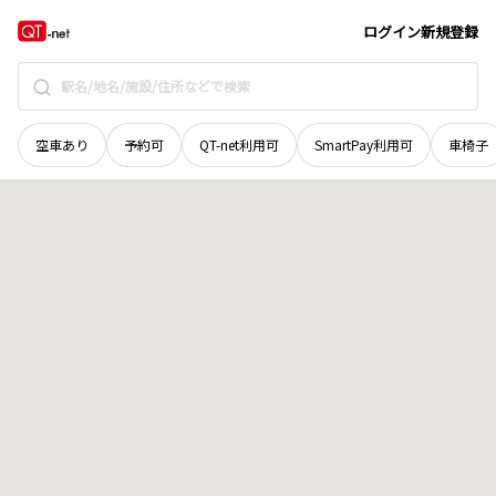
秋田県
秋田市
泉馬場
地域選択で探す
ログイン
新規登録
空車あり
予約可
QT-net利用可
SmartPay利用可
車椅子