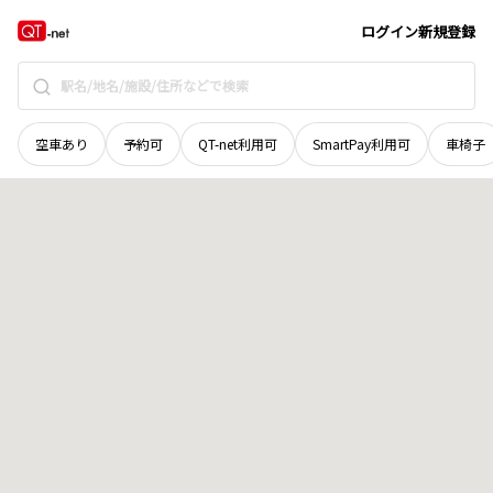
秋田県
秋田市
浜田
地域選択で探す
ログイン
新規登録
空車あり
予約可
QT-net利用可
SmartPay利用可
車椅子