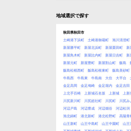
地域選択で探す
秋田県秋田市
土崎港下浜町
土崎港御蔵町
旭川清澄町
新屋勝平町
新屋北浜町
新屋栗田町
新
新屋鳥木町
新屋比内町
新屋日吉町
新
新屋元町
新屋豊町
新屋割山町
飯島
飯島松根西町
飯島松根東町
飯島美砂町
牛島西
牛島東
牛島南
大住
大平台
金足高岡
金足鳰崎
金足堀内
金足吉田
上北手百崎
上新城石名坂
上新城
上新
川尻新川町
川尻総社町
川尻町
川尻み
河辺戸島
河辺豊成
河辺畑谷
河辺松渕
旭北錦町
港北新町
港北松野町
高陽青
山王新町
山王中島町
山王中園町
山王