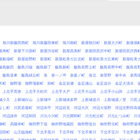
旭川新藤田西町
旭川新藤田東町
旭川南町
新屋朝日町
新屋大川町
新屋扇
屋寿町
新屋下川原町
新屋渋谷町
新屋高美町
新屋田尻沢中町
新屋田尻沢西
屋船場町
新屋前野町
新屋町
新屋松美ガ丘北町
新屋松美ガ丘東町
新屋松美
飯島飯田
飯島川端
飯島穀丁
飯島新町
飯島長野上町
飯島長野中町
飯島長
飯島道東
飯島緑丘町
泉
泉一ノ坪
泉釜ノ町
泉北
泉菅野
泉中央
泉馬
大町
御野場
御野場新町
卸町
金足岩瀬
金足浦山
金足追分
金足大清水
上北手荒巻
上北手大杉沢
上北手大戸
上北手大山田
上北手小山田
上北手
城小又
上新城白山
上新城中
上新城保多野
上新城道川
上新城湯ノ里
川尻
よし町
川尻若葉町
河辺赤平
河辺岩見
河辺大沢
河辺大張野
河辺北野田高
河辺諸井
河辺和田
川元小川町
川元開和町
川元松丘町
川元むつみ町
川
柳町
高陽幸町
御所野下堤
御所野地蔵田
御所野堤台
御所野元町
御所野湯
沼田町
山王臨海町
下北手黒川
下北手桜
下北手寒川
下北手宝川
下北手通