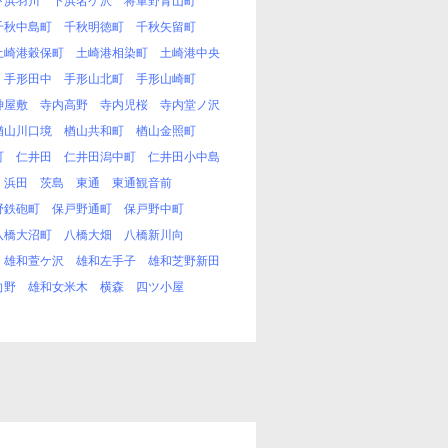
下浜羽川
下浜名ケ沢
将軍野青山町
千秋中島町
千秋明徳町
千秋矢留町
土崎港穀保町
土崎港相染町
土崎港中央
手形田中
手形山北町
手形山崎町
神屋敷
寺内高野
寺内児桜
寺内堂ノ沢
楢山川口境
楢山共和町
楢山金照町
町
仁井田
仁井田潟中町
仁井田小中島
浜田
茨島
東通
東通観音前
野鉄砲町
保戸野通町
保戸野中町
八橋大沼町
八橋大畑
八橋新川向
雄和萱ケ沢
雄和左手子
雄和芝野新田
向野
雄和女米木
横森
四ツ小屋