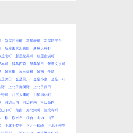
町
新屋沖田町
新屋表町
新屋勝平台
町
新屋田尻沢東町
新屋天秤野
ガ丘南町
新屋松美町
新屋南浜町
野本町
飯島西袋
飯島鼠田
飯島文京町
場
泉東町
泉三嶽根
泉南
牛島
金足片田
金足黒川
金足小泉
金足下刈
古野
上北手御所野
上北手猿田
上野町
川尻大川町
川尻御休町
屋
河辺三内
河辺神内
河辺高岡
元山下町
旭南
旭北栄町
旭北寺町
本
桜
桜ガ丘
桜台
山内
山王
沢
下北手梨平
下北手松崎
下北手柳館