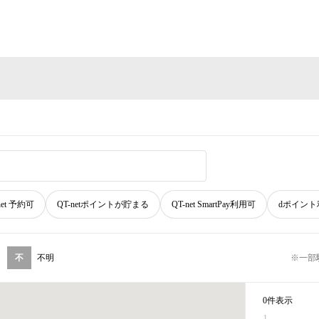
net 予約可
QT-netポイントが貯まる
QT-net SmartPay利用可
dポイント
不
不明
※一部
0件表示
1