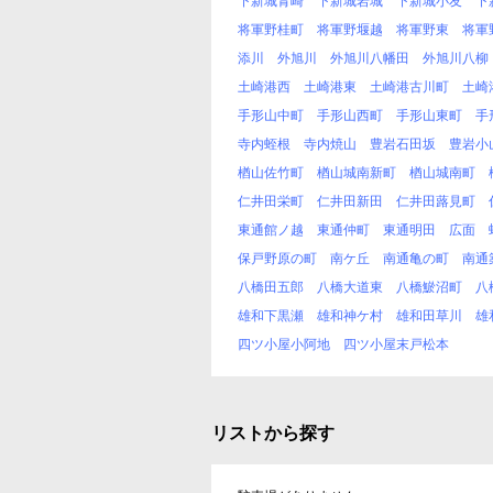
下新城青崎
下新城岩城
下新城小友
下
将軍野桂町
将軍野堰越
将軍野東
将軍
添川
外旭川
外旭川八幡田
外旭川八柳
土崎港西
土崎港東
土崎港古川町
土崎
手形山中町
手形山西町
手形山東町
手
寺内蛭根
寺内焼山
豊岩石田坂
豊岩小
楢山佐竹町
楢山城南新町
楢山城南町
仁井田栄町
仁井田新田
仁井田蕗見町
東通館ノ越
東通仲町
東通明田
広面
保戸野原の町
南ケ丘
南通亀の町
南通
八橋田五郎
八橋大道東
八橋鯲沼町
八
雄和下黒瀬
雄和神ケ村
雄和田草川
雄
四ツ小屋小阿地
四ツ小屋末戸松本
リストから探す