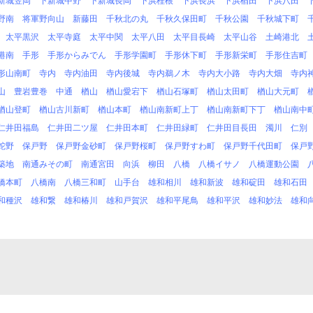
新城笠岡
下新城中野
下新城長岡
下浜桂根
下浜長浜
下浜楢田
下浜八田
野南
将軍野向山
新藤田
千秋北の丸
千秋久保田町
千秋公園
千秋城下町
太平黒沢
太平寺庭
太平中関
太平八田
太平目長崎
太平山谷
土崎港北
港南
手形
手形からみでん
手形学園町
手形休下町
手形新栄町
手形住吉町
形山南町
寺内
寺内油田
寺内後城
寺内鵜ノ木
寺内大小路
寺内大畑
寺内
山
豊岩豊巻
中通
楢山
楢山愛宕下
楢山石塚町
楢山太田町
楢山大元町
楢山登町
楢山古川新町
楢山本町
楢山南新町上丁
楢山南新町下丁
楢山南中
仁井田福島
仁井田二ツ屋
仁井田本町
仁井田緑町
仁井田目長田
濁川
仁別
蛇野
保戸野
保戸野金砂町
保戸野桜町
保戸野すわ町
保戸野千代田町
保戸
築地
南通みその町
南通宮田
向浜
柳田
八橋
八橋イサノ
八橋運動公園
橋本町
八橋南
八橋三和町
山手台
雄和相川
雄和新波
雄和碇田
雄和石田
和種沢
雄和繋
雄和椿川
雄和戸賀沢
雄和平尾鳥
雄和平沢
雄和妙法
雄和