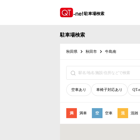
駐車場検索
駐車場検索
秋田県
秋田市
牛島南
空車あり
車椅子対応あり
QT-
満
満車
空
空車
混
混雑