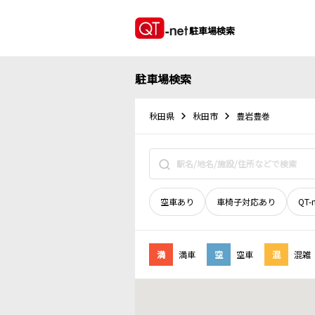
駐車場検索
駐車場検索
秋田県
秋田市
豊岩豊巻
空車あり
車椅子対応あり
QT-
満
満車
空
空車
混
混雑