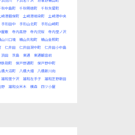
下浜羽川
下浜名ケ沢
将軍野青山町
千秋中島町
千秋明徳町
千秋矢留町
土崎港穀保町
土崎港相染町
土崎港中央
手形田中
手形山北町
手形山崎町
神屋敷
寺内高野
寺内児桜
寺内堂ノ沢
楢山川口境
楢山共和町
楢山金照町
町
仁井田
仁井田潟中町
仁井田小中島
浜田
茨島
東通
東通観音前
野鉄砲町
保戸野通町
保戸野中町
八橋大沼町
八橋大畑
八橋新川向
雄和萱ケ沢
雄和左手子
雄和芝野新田
向野
雄和女米木
横森
四ツ小屋