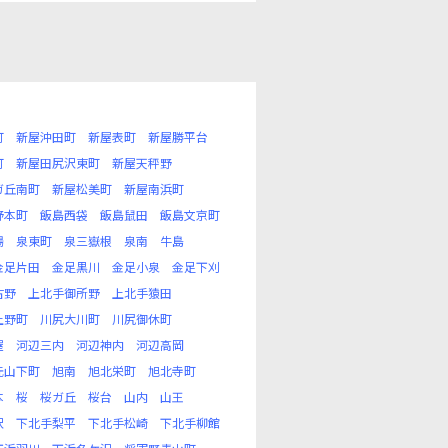
町
新屋沖田町
新屋表町
新屋勝平台
町
新屋田尻沢東町
新屋天秤野
ガ丘南町
新屋松美町
新屋南浜町
野本町
飯島西袋
飯島鼠田
飯島文京町
場
泉東町
泉三嶽根
泉南
牛島
金足片田
金足黒川
金足小泉
金足下刈
古野
上北手御所野
上北手猿田
上野町
川尻大川町
川尻御休町
屋
河辺三内
河辺神内
河辺高岡
元山下町
旭南
旭北栄町
旭北寺町
本
桜
桜ガ丘
桜台
山内
山王
沢
下北手梨平
下北手松崎
下北手柳館