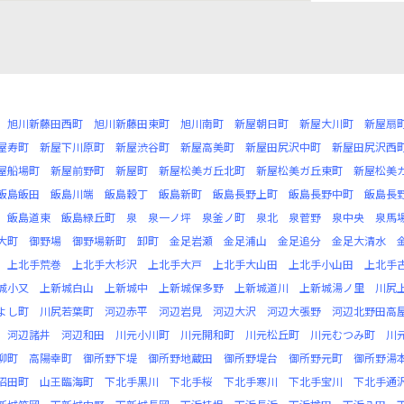
旭川新藤田西町
旭川新藤田東町
旭川南町
新屋朝日町
新屋大川町
新屋扇
屋寿町
新屋下川原町
新屋渋谷町
新屋高美町
新屋田尻沢中町
新屋田尻沢西
屋船場町
新屋前野町
新屋町
新屋松美ガ丘北町
新屋松美ガ丘東町
新屋松美
飯島飯田
飯島川端
飯島穀丁
飯島新町
飯島長野上町
飯島長野中町
飯島長
飯島道東
飯島緑丘町
泉
泉一ノ坪
泉釜ノ町
泉北
泉菅野
泉中央
泉馬
大町
御野場
御野場新町
卸町
金足岩瀬
金足浦山
金足追分
金足大清水
上北手荒巻
上北手大杉沢
上北手大戸
上北手大山田
上北手小山田
上北手
城小又
上新城白山
上新城中
上新城保多野
上新城道川
上新城湯ノ里
川尻
よし町
川尻若葉町
河辺赤平
河辺岩見
河辺大沢
河辺大張野
河辺北野田高
河辺諸井
河辺和田
川元小川町
川元開和町
川元松丘町
川元むつみ町
川
柳町
高陽幸町
御所野下堤
御所野地蔵田
御所野堤台
御所野元町
御所野湯
沼田町
山王臨海町
下北手黒川
下北手桜
下北手寒川
下北手宝川
下北手通