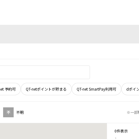
net 予約可
QT-netポイントが貯まる
QT-net SmartPay利用可
dポイ
不
不明
※一部
0件表示
1