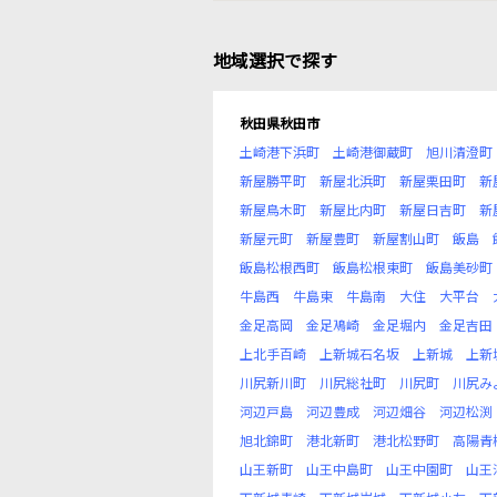
地域選択で探す
秋田県秋田市
土崎港下浜町
土崎港御蔵町
旭川清澄町
新屋勝平町
新屋北浜町
新屋栗田町
新
新屋鳥木町
新屋比内町
新屋日吉町
新
新屋元町
新屋豊町
新屋割山町
飯島
飯島松根西町
飯島松根東町
飯島美砂町
牛島西
牛島東
牛島南
大住
大平台
金足高岡
金足鳰崎
金足堀内
金足吉田
上北手百崎
上新城石名坂
上新城
上新
川尻新川町
川尻総社町
川尻町
川尻み
河辺戸島
河辺豊成
河辺畑谷
河辺松渕
旭北錦町
港北新町
港北松野町
高陽青
山王新町
山王中島町
山王中園町
山王