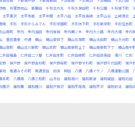
新城笠岡
下新城中野
下新城長岡
下浜桂根
下浜長浜
下浜楢田
下浜八田
野南
将軍野向山
新藤田
千秋北の丸
千秋久保田町
千秋公園
千秋城下町
太平黒沢
太平寺庭
太平中関
太平八田
太平目長崎
太平山谷
土崎港北
港南
手形
手形からみでん
手形学園町
手形休下町
手形新栄町
手形住吉町
形山南町
寺内
寺内油田
寺内後城
寺内鵜ノ木
寺内大小路
寺内大畑
寺内
山
豊岩豊巻
中通
楢山
楢山愛宕下
楢山石塚町
楢山太田町
楢山大元町
楢山登町
楢山古川新町
楢山本町
楢山南新町上丁
楢山南新町下丁
楢山南中
仁井田福島
仁井田二ツ屋
仁井田本町
仁井田緑町
仁井田目長田
濁川
仁別
蛇野
保戸野
保戸野金砂町
保戸野桜町
保戸野すわ町
保戸野千代田町
保戸
築地
南通みその町
南通宮田
向浜
柳田
八橋
八橋イサノ
八橋運動公園
橋本町
八橋南
八橋三和町
山手台
雄和相川
雄和新波
雄和碇田
雄和石田
和種沢
雄和繋
雄和椿川
雄和戸賀沢
雄和平尾鳥
雄和平沢
雄和妙法
雄和