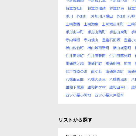
下新城青崎
下新城岩城
下新城小友
下
将軍野桂町
将軍野堰越
将軍野東
将軍
添川
外旭川
外旭川八幡田
外旭川八柳
土崎港西
土崎港東
土崎港古川町
土崎
手形山中町
手形山西町
手形山東町
手
寺内蛭根
寺内焼山
豊岩石田坂
豊岩小
楢山佐竹町
楢山城南新町
楢山城南町
仁井田栄町
仁井田新田
仁井田蕗見町
東通館ノ越
東通仲町
東通明田
広面
保戸野原の町
南ケ丘
南通亀の町
南通
八橋田五郎
八橋大道東
八橋鯲沼町
八
雄和下黒瀬
雄和神ケ村
雄和田草川
雄
四ツ小屋小阿地
四ツ小屋末戸松本
リストから探す