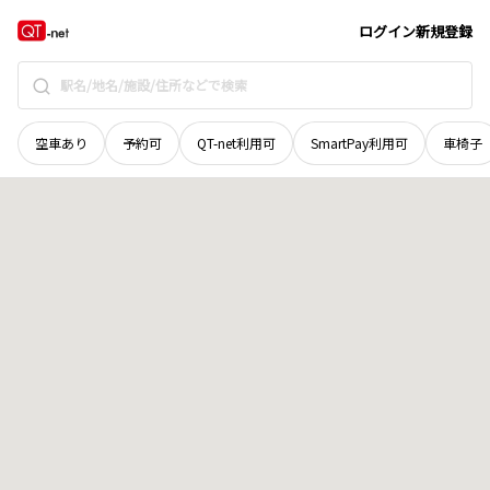
秋田県
秋田市
雄和女米木
地域選択で探す
ログイン
新規登録
空車あり
予約可
QT-net利用可
SmartPay利用可
車椅子