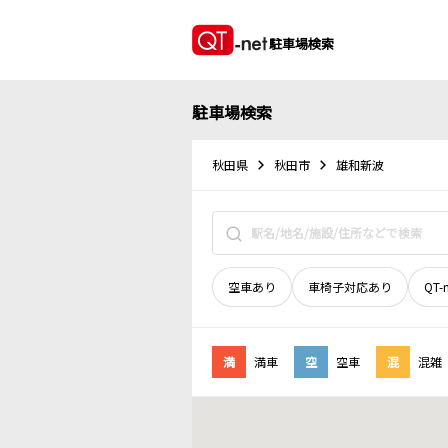
駐車場検索
駐車場検索
秋田県
秋田市
雄和新波
空車あり
車椅子対応あり
QT-
満
満車
空
空車
混
混雑