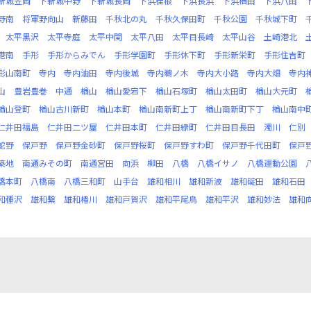
新城笠岡
下新城中野
下新城長岡
下浜桂根
下浜長浜
下浜楢田
下浜八田
野南
将軍野向山
新藤田
千秋北の丸
千秋久保田町
千秋公園
千秋城下町
太平黒沢
太平寺庭
太平中関
太平八田
太平目長崎
太平山谷
土崎港北
港南
手形
手形からみでん
手形学園町
手形休下町
手形新栄町
手形住吉町
形山南町
寺内
寺内油田
寺内後城
寺内鵜ノ木
寺内大小路
寺内大畑
寺内
山
豊岩豊巻
中通
楢山
楢山愛宕下
楢山石塚町
楢山太田町
楢山大元町
楢山登町
楢山古川新町
楢山本町
楢山南新町上丁
楢山南新町下丁
楢山南中
仁井田福島
仁井田二ツ屋
仁井田本町
仁井田緑町
仁井田目長田
濁川
仁別
蛇野
保戸野
保戸野金砂町
保戸野桜町
保戸野すわ町
保戸野千代田町
保戸
築地
南通みその町
南通宮田
向浜
柳田
八橋
八橋イサノ
八橋運動公園
橋本町
八橋南
八橋三和町
山手台
雄和相川
雄和新波
雄和碇田
雄和石田
和種沢
雄和繋
雄和椿川
雄和戸賀沢
雄和平尾鳥
雄和平沢
雄和妙法
雄和