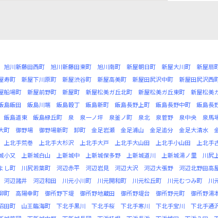
旭川新藤田西町
旭川新藤田東町
旭川南町
新屋朝日町
新屋大川町
新屋扇
屋寿町
新屋下川原町
新屋渋谷町
新屋高美町
新屋田尻沢中町
新屋田尻沢西
屋船場町
新屋前野町
新屋町
新屋松美ガ丘北町
新屋松美ガ丘東町
新屋松美
飯島飯田
飯島川端
飯島穀丁
飯島新町
飯島長野上町
飯島長野中町
飯島長
飯島道東
飯島緑丘町
泉
泉一ノ坪
泉釜ノ町
泉北
泉菅野
泉中央
泉馬
大町
御野場
御野場新町
卸町
金足岩瀬
金足浦山
金足追分
金足大清水
上北手荒巻
上北手大杉沢
上北手大戸
上北手大山田
上北手小山田
上北手
城小又
上新城白山
上新城中
上新城保多野
上新城道川
上新城湯ノ里
川尻
よし町
川尻若葉町
河辺赤平
河辺岩見
河辺大沢
河辺大張野
河辺北野田高
河辺諸井
河辺和田
川元小川町
川元開和町
川元松丘町
川元むつみ町
川
柳町
高陽幸町
御所野下堤
御所野地蔵田
御所野堤台
御所野元町
御所野湯
沼田町
山王臨海町
下北手黒川
下北手桜
下北手寒川
下北手宝川
下北手通