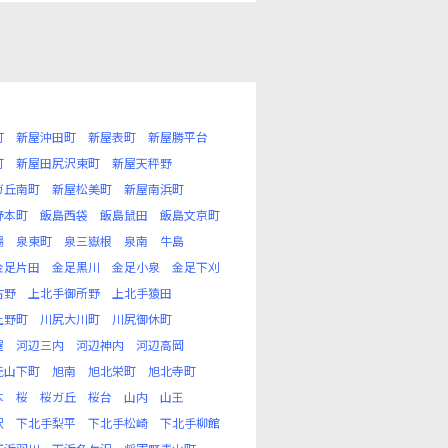
町
新屋沖田町
新屋表町
新屋勝平台
町
新屋田尻沢東町
新屋天秤野
ガ丘南町
新屋松美町
新屋南浜町
野本町
飯島西袋
飯島鼠田
飯島文京町
場
泉東町
泉三嶽根
泉南
牛島
金足片田
金足黒川
金足小泉
金足下刈
古野
上北手御所野
上北手猿田
上野町
川尻大川町
川尻御休町
屋
河辺三内
河辺神内
河辺高岡
元山下町
旭南
旭北栄町
旭北寺町
本
桜
桜ガ丘
桜台
山内
山王
沢
下北手梨平
下北手松崎
下北手柳館