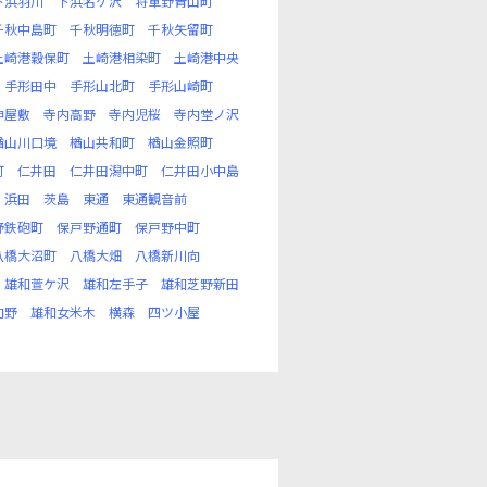
下浜羽川
下浜名ケ沢
将軍野青山町
千秋中島町
千秋明徳町
千秋矢留町
土崎港穀保町
土崎港相染町
土崎港中央
手形田中
手形山北町
手形山崎町
神屋敷
寺内高野
寺内児桜
寺内堂ノ沢
楢山川口境
楢山共和町
楢山金照町
町
仁井田
仁井田潟中町
仁井田小中島
浜田
茨島
東通
東通観音前
野鉄砲町
保戸野通町
保戸野中町
八橋大沼町
八橋大畑
八橋新川向
雄和萱ケ沢
雄和左手子
雄和芝野新田
向野
雄和女米木
横森
四ツ小屋