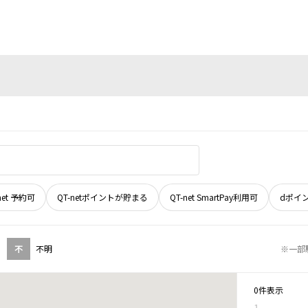
net 予約可
QT-netポイントが貯まる
QT-net SmartPay利用可
dポイ
不
不明
※一部
0件表示
1