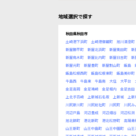
地域選択で探す
秋田県秋田市
土崎港下浜町
土崎港御蔵町
旭川清澄町
新屋勝平町
新屋北浜町
新屋栗田町
新
新屋鳥木町
新屋比内町
新屋日吉町
新
新屋元町
新屋豊町
新屋割山町
飯島
飯島松根西町
飯島松根東町
飯島美砂町
牛島西
牛島東
牛島南
大住
大平台
金足高岡
金足鳰崎
金足堀内
金足吉田
上北手百崎
上新城石名坂
上新城
上新
川尻新川町
川尻総社町
川尻町
川尻み
河辺戸島
河辺豊成
河辺畑谷
河辺松渕
旭北錦町
港北新町
港北松野町
高陽青
山王新町
山王中島町
山王中園町
山王