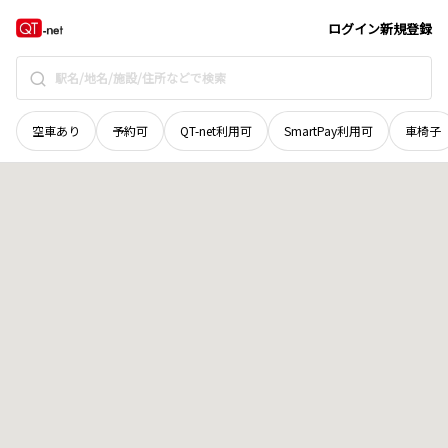
秋田県
秋田市
雄和碇田
地域選択で探す
ログイン
新規登録
空車あり
予約可
QT-net利用可
SmartPay利用可
車椅子