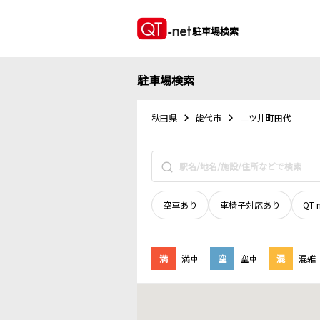
駐車場検索
駐車場検索
秋田県
能代市
二ツ井町田代
空車あり
車椅子対応あり
QT-
満
満車
空
空車
混
混雑