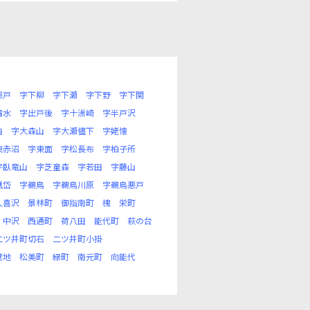
悪戸
字下柳
字下瀬
字下野
字下関
清水
字出戸後
字十洲崎
字半戸沢
曲
字大森山
字大瀬儘下
字姥懐
東赤沼
字東面
字松長布
字柏子所
字臥竜山
字芝童森
字若田
字藤山
凰岱
字鵜鳥
字鵜鳥川原
字鵜鳥悪戸
久喜沢
景林町
御指南町
槐
栄町
中沢
西通町
荷八田
能代町
萩の台
二ツ井町切石
二ツ井町小掛
壁地
松美町
緑町
南元町
向能代