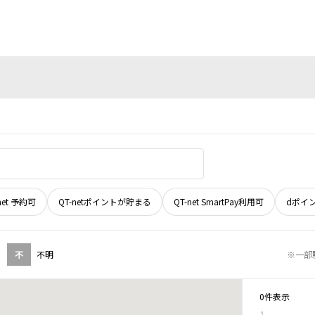
net 予約可
QT-netポイントが貯まる
QT-net SmartPay利用可
dポイ
不
不明
※一部
0件表示
1