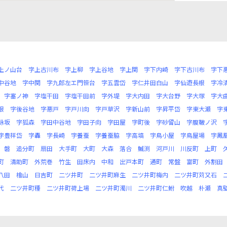
上ノ山台
字上古川布
字上柳
字上谷地
字上関
字下内崎
字下古川布
字下
中谷地
字中関
字九郎左エ門笹台
字五雲岱
字仁井田白山
字仙遊長根
字冷
字塞ノ神
字塩干田
字塩干田前
字外堤
字大内田
字大台野
字大塚
字大
根
字後谷地
字悪戸
字戸川向
字戸草沢
字新山前
字昇平岱
字東大瀬
字
詠坂
字狐森
字田中谷地
字田子向
字田屋
字町後
字砂留山
字腹鞁ノ沢
字豊祥岱
字轟
字長崎
字養蚕
字養蚕脇
字高塙
字鳥小屋
字鳥屋場
字鳳
磐
追分町
扇田
大手町
大町
大森
落合
鰄渕
河戸川
川反町
上町
町
清助町
外荒巻
竹生
田床内
中和
出戸本町
通町
常盤
富町
外割田
八田
檜山
日吉町
二ツ井町
二ツ井町麻生
二ツ井町梅内
二ツ井町苅又石
代
二ツ井町種
二ツ井町荷上場
二ツ井町濁川
二ツ井町仁鮒
吹越
朴瀬
真