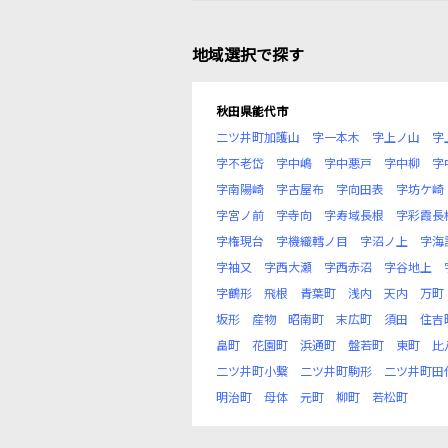
地域選択で探す
秋田県能代市
二ツ井町加護山
字一本木
字上ノ山
字
字不老岱
字中嶋
字中悪戸
字中柳
字
字南陽崎
字古屋布
字向田表
字坊ケ崎
字宮ノ前
字寺向
字寿域長根
字彩霞長
字権現台
字機織轌ノ目
字沼ノ上
字海
字袖又
字西大瀬
字西赤沼
字谷地上
字鶴形
飛根
青葉町
浅内
天内
万町
坂形
産物
昭南町
末広町
須田
住吉
畠町
花園町
浜通町
盤若町
東町
比
二ツ井町小繋
二ツ井町駒形
二ツ井町田
明治町
母体
元町
柳町
若松町