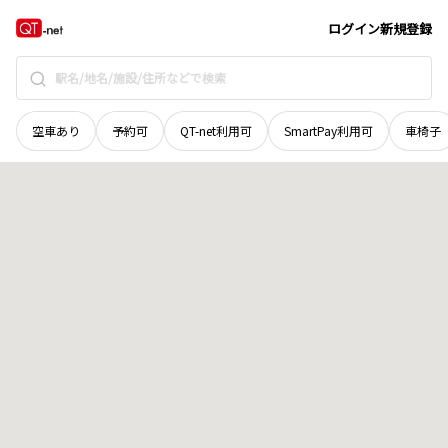
秋田県
能代市
二ツ井町駒形
地域選択で探す
ログイン
新規登録
空車あり
予約可
QT-net利用可
SmartPay利用可
車椅子