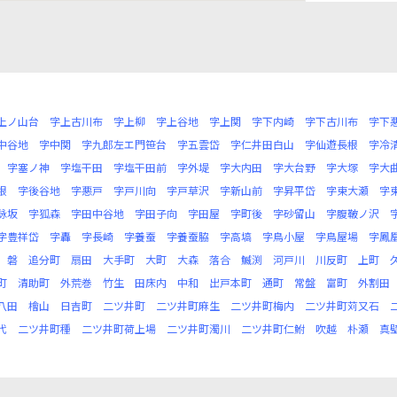
上ノ山台
字上古川布
字上柳
字上谷地
字上関
字下内崎
字下古川布
字下
中谷地
字中関
字九郎左エ門笹台
字五雲岱
字仁井田白山
字仙遊長根
字冷
字塞ノ神
字塩干田
字塩干田前
字外堤
字大内田
字大台野
字大塚
字大
根
字後谷地
字悪戸
字戸川向
字戸草沢
字新山前
字昇平岱
字東大瀬
字
詠坂
字狐森
字田中谷地
字田子向
字田屋
字町後
字砂留山
字腹鞁ノ沢
字豊祥岱
字轟
字長崎
字養蚕
字養蚕脇
字高塙
字鳥小屋
字鳥屋場
字鳳
磐
追分町
扇田
大手町
大町
大森
落合
鰄渕
河戸川
川反町
上町
町
清助町
外荒巻
竹生
田床内
中和
出戸本町
通町
常盤
富町
外割田
八田
檜山
日吉町
二ツ井町
二ツ井町麻生
二ツ井町梅内
二ツ井町苅又石
代
二ツ井町種
二ツ井町荷上場
二ツ井町濁川
二ツ井町仁鮒
吹越
朴瀬
真