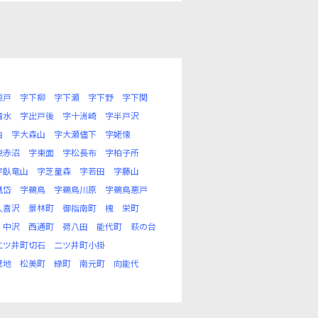
悪戸
字下柳
字下瀬
字下野
字下関
清水
字出戸後
字十洲崎
字半戸沢
曲
字大森山
字大瀬儘下
字姥懐
東赤沼
字東面
字松長布
字柏子所
字臥竜山
字芝童森
字若田
字藤山
凰岱
字鵜鳥
字鵜鳥川原
字鵜鳥悪戸
久喜沢
景林町
御指南町
槐
栄町
中沢
西通町
荷八田
能代町
萩の台
二ツ井町切石
二ツ井町小掛
壁地
松美町
緑町
南元町
向能代