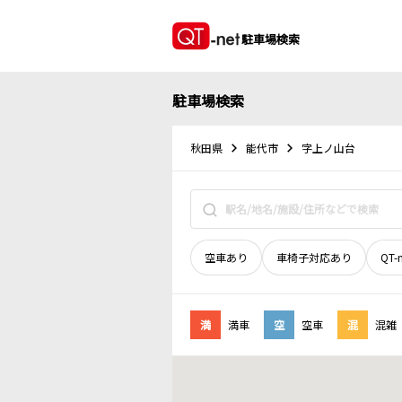
駐車場検索
駐車場検索
秋田県
能代市
字上ノ山台
空車あり
車椅子対応あり
QT-
満
満車
空
空車
混
混雑