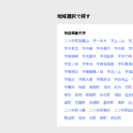
地域選択で探す
秋田県能代市
二ツ井町加護山
字一本木
字上ノ山
字
字不老岱
字中嶋
字中悪戸
字中柳
字
字南陽崎
字古屋布
字向田表
字坊ケ崎
字宮ノ前
字寺向
字寿域長根
字彩霞長
字権現台
字機織轌ノ目
字沼ノ上
字海
字袖又
字西大瀬
字西赤沼
字谷地上
字鶴形
飛根
青葉町
浅内
天内
万町
坂形
産物
昭南町
末広町
須田
住吉
畠町
花園町
浜通町
盤若町
東町
比
二ツ井町小繋
二ツ井町駒形
二ツ井町田
明治町
母体
元町
柳町
若松町