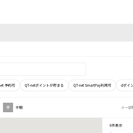
net 予約可
QT-netポイントが貯まる
QT-net SmartPay利用可
dポイ
不
不明
※一部
0件表示
1