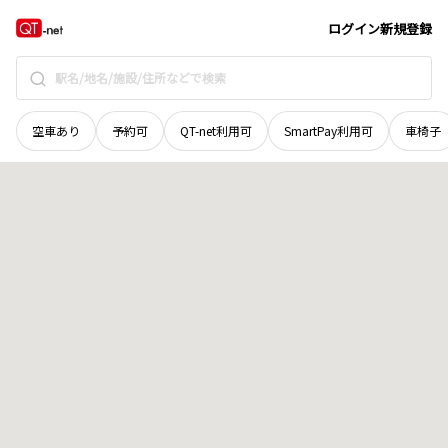
秋田県
能代市
字仁井田白山
地域選択で探す
ログイン
新規登録
空車あり
予約可
QT-net利用可
SmartPay利用可
車椅子