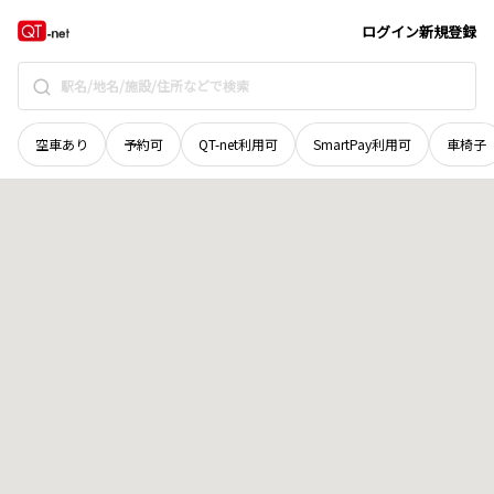
秋田県
能代市
字砂留山
地域選択で探す
ログイン
新規登録
空車あり
予約可
QT-net利用可
SmartPay利用可
車椅子