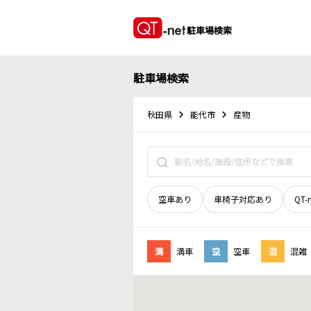
駐車場検索
駐車場検索
秋田県
能代市
産物
空車あり
車椅子対応あり
QT-
満
満車
空
空車
混
混雑