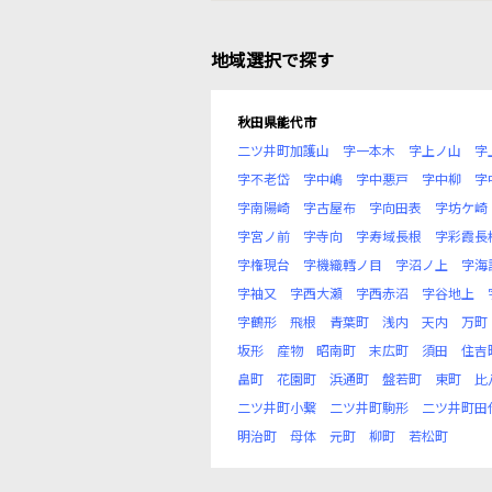
地域選択で探す
秋田県能代市
二ツ井町加護山
字一本木
字上ノ山
字
字不老岱
字中嶋
字中悪戸
字中柳
字
字南陽崎
字古屋布
字向田表
字坊ケ崎
字宮ノ前
字寺向
字寿域長根
字彩霞長
字権現台
字機織轌ノ目
字沼ノ上
字海
字袖又
字西大瀬
字西赤沼
字谷地上
字鶴形
飛根
青葉町
浅内
天内
万町
坂形
産物
昭南町
末広町
須田
住吉
畠町
花園町
浜通町
盤若町
東町
比
二ツ井町小繋
二ツ井町駒形
二ツ井町田
明治町
母体
元町
柳町
若松町