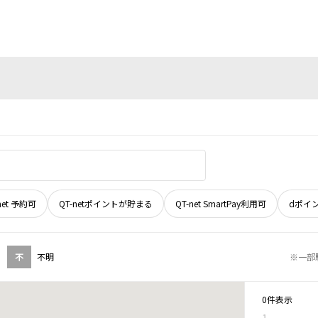
net 予約可
QT-netポイントが貯まる
QT-net SmartPay利用可
dポイ
不
不明
※一部
0件表示
1