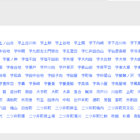
上ノ山台
字上古川布
字上柳
字上谷地
字上関
字下内崎
字下古川布
字下
中谷地
字中関
字九郎左エ門笹台
字五雲岱
字仁井田白山
字仙遊長根
字冷
字塞ノ神
字塩干田
字塩干田前
字外堤
字大内田
字大台野
字大塚
字大
根
字後谷地
字悪戸
字戸川向
字戸草沢
字新山前
字昇平岱
字東大瀬
字
詠坂
字狐森
字田中谷地
字田子向
字田屋
字町後
字砂留山
字腹鞁ノ沢
字豊祥岱
字轟
字長崎
字養蚕
字養蚕脇
字高塙
字鳥小屋
字鳥屋場
字鳳
磐
追分町
扇田
大手町
大町
大森
落合
鰄渕
河戸川
川反町
上町
町
清助町
外荒巻
竹生
田床内
中和
出戸本町
通町
常盤
富町
外割田
八田
檜山
日吉町
二ツ井町
二ツ井町麻生
二ツ井町梅内
二ツ井町苅又石
代
二ツ井町種
二ツ井町荷上場
二ツ井町濁川
二ツ井町仁鮒
吹越
朴瀬
真