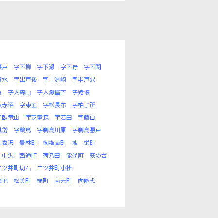
悪戸
字下柳
字下瀬
字下野
字下関
清水
字出戸後
字十洲崎
字半戸沢
曲
字大森山
字大瀬儘下
字姥懐
東赤沼
字東面
字松長布
字柏子所
字臥竜山
字芝童森
字若田
字藤山
凰岱
字鵜鳥
字鵜鳥川原
字鵜鳥悪戸
久喜沢
景林町
御指南町
槐
栄町
中沢
西通町
荷八田
能代町
萩の台
二ツ井町切石
二ツ井町小掛
壁地
松美町
緑町
南元町
向能代