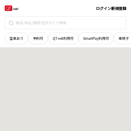
秋田県
能代市
緑町
地域選択で探す
ログイン
新規登録
空車あり
予約可
QT-net利用可
SmartPay利用可
車椅子