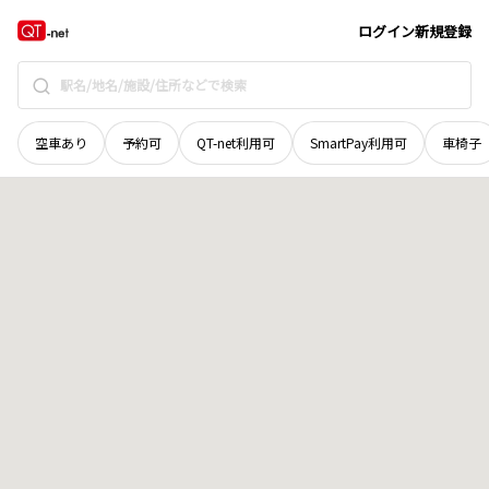
秋田県
能代市
萩の台
地域選択で探す
ログイン
新規登録
空車あり
予約可
QT-net利用可
SmartPay利用可
車椅子