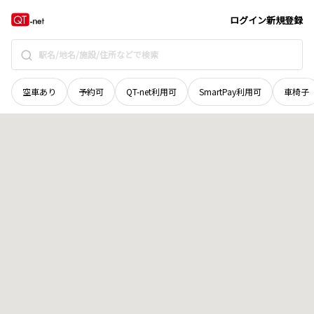
秋田県
雄勝郡東成瀬村
田子内
地域選択で探す
ログイン
新規登録
空車あり
予約可
QT-net利用可
SmartPay利用可
車椅子