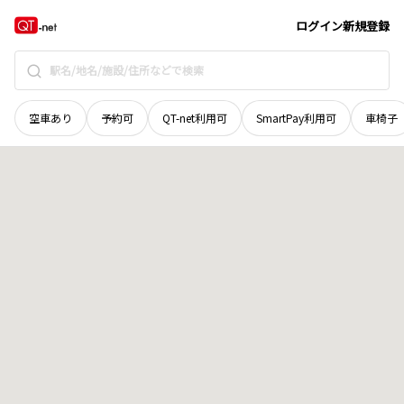
秋田県
雄勝郡羽後町
下仙道
地域選択で探す
ログイン
新規登録
空車あり
予約可
QT-net利用可
SmartPay利用可
車椅子