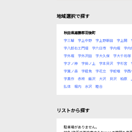
地域選択で探す
秋田県雄勝郡羽後町
字三輪
字上中野
字上野新田
字上開
字八郎右エ門堤
字六日市
字内堀
字内
字外堀
字外沢田
字大久保
字大千坊塚
字才ノ神
字掵ノ上
字本貝沢
字杉宮
字箕ノ森
字経免
字花立
字蛇喰
字西
字黒作
赤袴
飯沢
大沢
貝沢
柏原
払体
堀内
水沢
睦合
リストから探す
駐車場がありません。