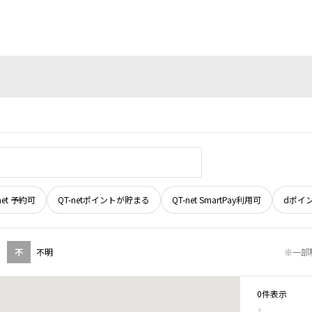
net 予約可
QT-netポイントが貯まる
QT-net SmartPay利用可
dポイ
不
不明
※一部
0件表示
1