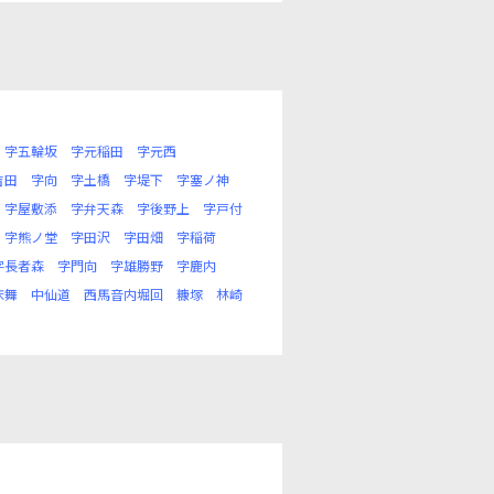
字五輪坂
字元稲田
字元西
吉田
字向
字土橋
字堤下
字塞ノ神
字屋敷添
字弁天森
字後野上
字戸付
字熊ノ堂
字田沢
字田畑
字稲荷
字長者森
字門向
字雄勝野
字鹿内
床舞
中仙道
西馬音内堀回
糠塚
林崎