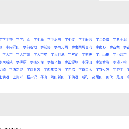
字下中野
字下川原
字中島
字中沢田
字中道
字中飯沢
字二条道
字五十堀
條
字内沢田
字前谷地
字前野
字南元西
字南西馬音内
字南野
字古館
字
字大戸
字大戸南
字大戸境
字大谷地
字宮前
字家妻
字小山田
字小悪戸
字東新成
字柳原
字楳久保
字檀ノ脇
字正源塚
字深田
字清水端
字湯ノ崎
ケ崎
字西新成
字西杉宮
字西馬音内
字赤沼
字道目木
字野々宮
字野中
上仙道
上到米
軽井沢
郡山
嶋田新田
下仙道
新町
高尾田
田代
足田