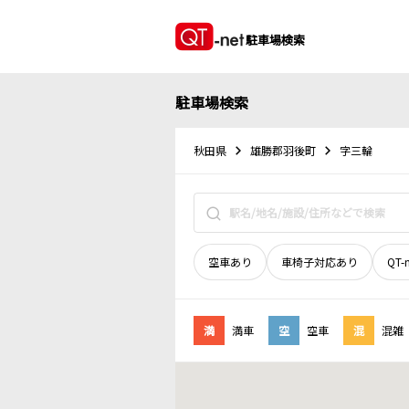
駐車場検索
駐車場検索
秋田県
雄勝郡羽後町
字三輪
空車あり
車椅子対応あり
QT-
満
満車
空
空車
混
混雑