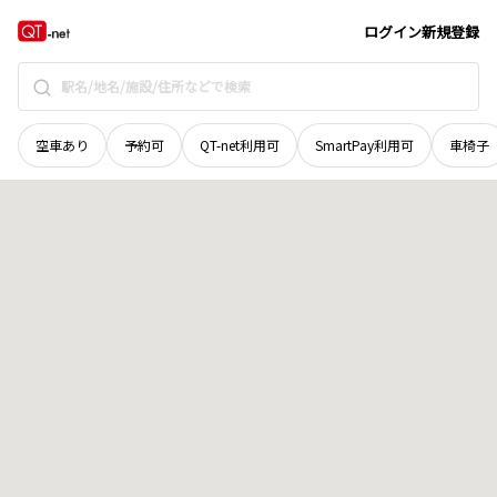
秋田県
雄勝郡羽後町
字二条道
地域選択で探す
ログイン
新規登録
空車あり
予約可
QT-net利用可
SmartPay利用可
車椅子