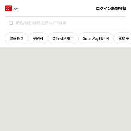
秋田県
雄勝郡羽後町
字内條
地域選択で探す
ログイン
新規登録
空車あり
予約可
QT-net利用可
SmartPay利用可
車椅子