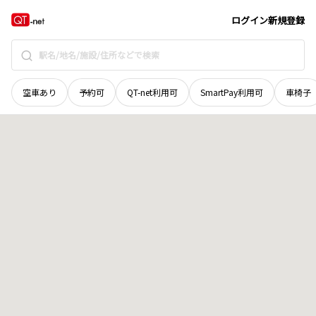
秋田県
雄勝郡羽後町
字南西馬音内
地域選択で探す
ログイン
新規登録
空車あり
予約可
QT-net利用可
SmartPay利用可
車椅子