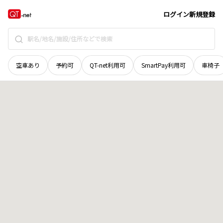
秋田県
雄勝郡羽後町
地域選択で探す
ログイン
新規登録
空車あり
予約可
QT-net利用可
SmartPay利用可
車椅子