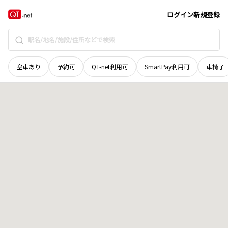
秋田県
鹿角市
十和田毛馬内
地域選択で探す
ログイン
新規登録
空車あり
予約可
QT-net利用可
SmartPay利用可
車椅子