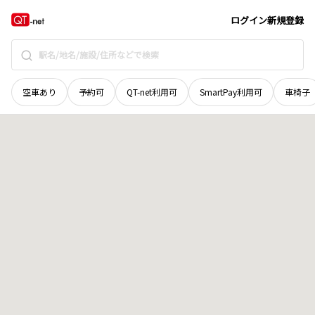
秋田県
鹿角市
花輪
地域選択で探す
ログイン
新規登録
空車あり
予約可
QT-net利用可
SmartPay利用可
車椅子