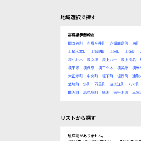
地域選択で探す
群馬県伊勢崎市
間野谷町
赤堀今井町
赤堀鹿島町
東町
上植木本町
上諏訪町
上田町
上蓮町
境小此木
境女塚
境上武士
境上渕名
境平塚
境保泉
境三ツ木
境美原
境米
大正寺町
中央町
堤下町
堤西町
連取
韮塚町
野町
羽黒町
波志江町
八寸町
曲沢町
馬見塚町
緑町
南千木町
三室
リストから探す
駐車場がありません。