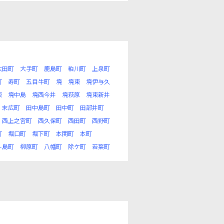
太田町
大手町
鹿島町
粕川町
上泉町
町
寿町
五目牛町
境
境東
境伊与久
東
境中島
境西今井
境萩原
境東新井
末広町
田中島町
田中町
田部井町
西上之宮町
西久保町
西田町
西野町
町
堀口町
堀下町
本関町
本町
斗島町
柳原町
八幡町
除ケ町
若葉町