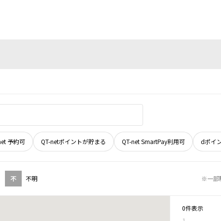
net 予約可
QT-netポイントが貯まる
QT-net SmartPay利用可
dポイ
不
不明
※一部
0件表示
1