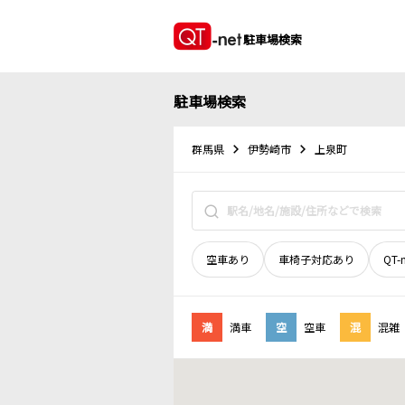
駐車場検索
駐車場検索
群馬県
伊勢崎市
上泉町
空車あり
車椅子対応あり
QT-
満
満車
空
空車
混
混雑