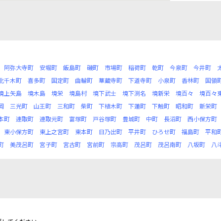
阿弥大寺町
安堀町
飯島町
磯町
市場町
稲荷町
乾町
今泉町
今井町
北千木町
喜多町
国定町
曲輪町
華蔵寺町
下道寺町
小泉町
香林町
国領
境上矢島
境木島
境栄
境島村
境下武士
境下渕名
境新栄
境百々
境百々
岡
三光町
山王町
三和町
柴町
下植木町
下蓮町
下触町
昭和町
新栄町
本町
連取町
連取元町
富塚町
戸谷塚町
豊城町
中町
長沼町
西小保方町
東小保方町
東上之宮町
東本町
日乃出町
平井町
ひろせ町
福島町
平和
町
美茂呂町
宮子町
宮古町
宮前町
宗高町
茂呂町
茂呂南町
八坂町
八