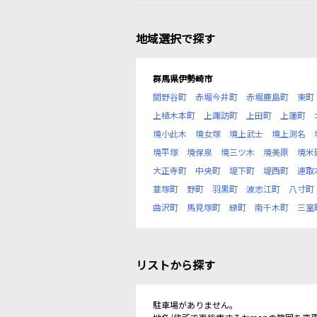
地域選択で探す
群馬県伊勢崎市
間野谷町
赤堀今井町
赤堀鹿島町
東町
上植木本町
上諏訪町
上田町
上蓮町
境小此木
境女塚
境上武士
境上渕名
境平塚
境保泉
境三ツ木
境美原
境米
大正寺町
中央町
堤下町
堤西町
連取
韮塚町
野町
羽黒町
波志江町
八寸町
曲沢町
馬見塚町
緑町
南千木町
三室
リストから探す
駐車場がありません。