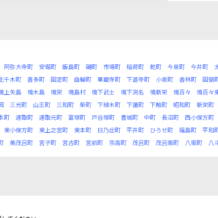
阿弥大寺町
安堀町
飯島町
磯町
市場町
稲荷町
乾町
今泉町
今井町
北千木町
喜多町
国定町
曲輪町
華蔵寺町
下道寺町
小泉町
香林町
国領
境上矢島
境木島
境栄
境島村
境下武士
境下渕名
境新栄
境百々
境百々
岡
三光町
山王町
三和町
柴町
下植木町
下蓮町
下触町
昭和町
新栄町
本町
連取町
連取元町
富塚町
戸谷塚町
豊城町
中町
長沼町
西小保方町
東小保方町
東上之宮町
東本町
日乃出町
平井町
ひろせ町
福島町
平和
町
美茂呂町
宮子町
宮古町
宮前町
宗高町
茂呂町
茂呂南町
八坂町
八