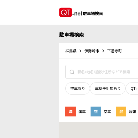
駐車場検索
駐車場検索
群馬県
伊勢崎市
下道寺町
空車あり
車椅子対応あり
QT-
満
満車
空
空車
混
混雑