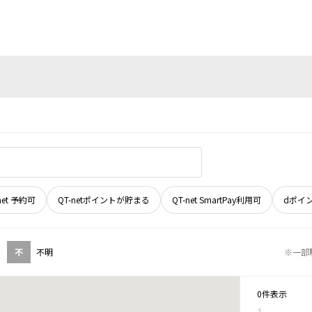
net 予約可
QT-netポイントが貯まる
QT-net SmartPay利用可
dポイ
不
不明
※一部
0件表示
1