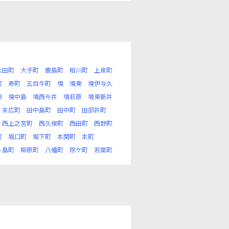
太田町
大手町
鹿島町
粕川町
上泉町
町
寿町
五目牛町
境
境東
境伊与久
東
境中島
境西今井
境萩原
境東新井
末広町
田中島町
田中町
田部井町
西上之宮町
西久保町
西田町
西野町
町
堀口町
堀下町
本関町
本町
斗島町
柳原町
八幡町
除ケ町
若葉町