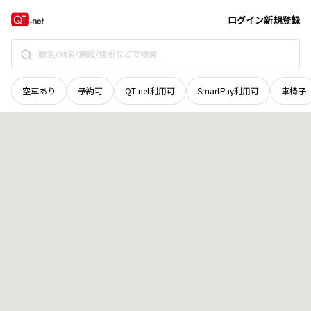
群馬県
伊勢崎市
境新栄
地域選択で探す
ログイン
新規登録
空車あり
予約可
QT-net利用可
SmartPay利用可
車椅子