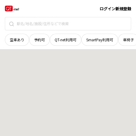
群馬県
伊勢崎市
昭和町
地域選択で探す
ログイン
新規登録
空車あり
予約可
QT-net利用可
SmartPay利用可
車椅子