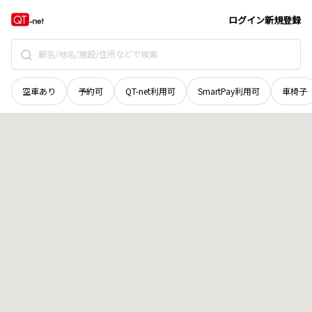
群馬県
伊勢崎市
曲輪町
地域選択で探す
ログイン
新規登録
空車あり
予約可
QT-net利用可
SmartPay利用可
車椅子