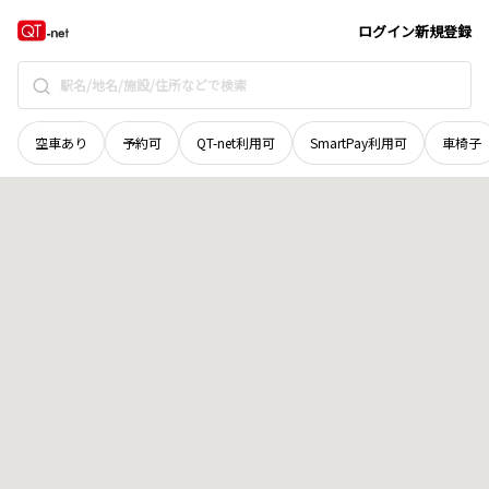
群馬県
伊勢崎市
阿弥大寺町
地域選択で探す
ログイン
新規登録
空車あり
予約可
QT-net利用可
SmartPay利用可
車椅子