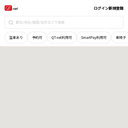
群馬県
佐波郡玉村町
大字飯塚
地域選択で探す
ログイン
新規登録
空車あり
予約可
QT-net利用可
SmartPay利用可
車椅子