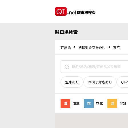
駐車場検索
駐車場検索
群馬県
利根郡みなかみ町
吉本
空車あり
車椅子対応あり
QT-
満
満車
空
空車
混
混雑