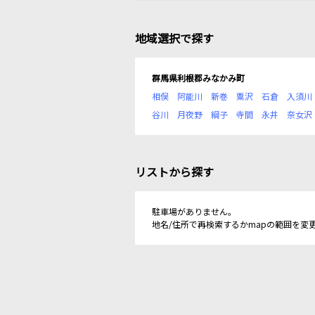
地域選択で探す
群馬県利根郡みなかみ町
相俣
阿能川
新巻
粟沢
石倉
入須川
谷川
月夜野
綱子
寺間
永井
奈女沢
リストから探す
駐車場がありません。
地名/住所で再検索するかmapの範囲を変