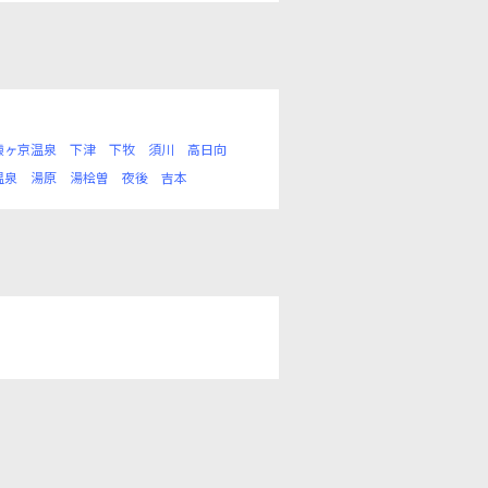
猿ヶ京温泉
下津
下牧
須川
高日向
温泉
湯原
湯桧曽
夜後
吉本