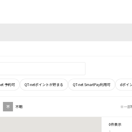
net 予約可
QT-netポイントが貯まる
QT-net SmartPay利用可
dポイ
不
不明
※一部
0件表示
1