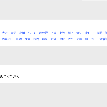
大穴
大沼
小川
小日向
鹿野沢
上津
上牧
川上
幸知
小仁田
後閑
西峰須川
羽場
東峰
吹路
藤原
布施
真庭
政所
向山
師
師田
湯宿
更してください。