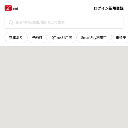
群馬県
利根郡みなかみ町
石倉
地域選択で探す
ログイン
新規登録
空車あり
予約可
QT-net利用可
SmartPay利用可
車椅子