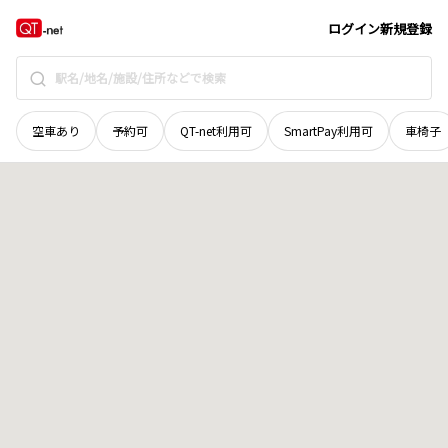
群馬県
利根郡昭和村
大字貝野瀬
地域選択で探す
ログイン
新規登録
空車あり
予約可
QT-net利用可
SmartPay利用可
車椅子