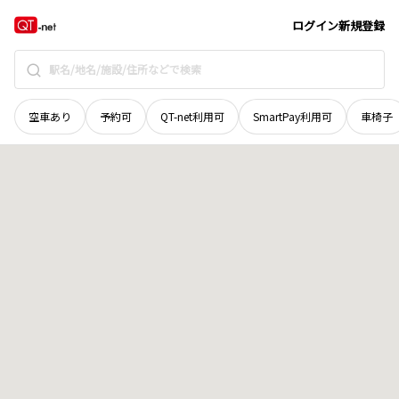
群馬県
利根郡片品村
大字御座入
地域選択で探す
ログイン
新規登録
空車あり
予約可
QT-net利用可
SmartPay利用可
車椅子