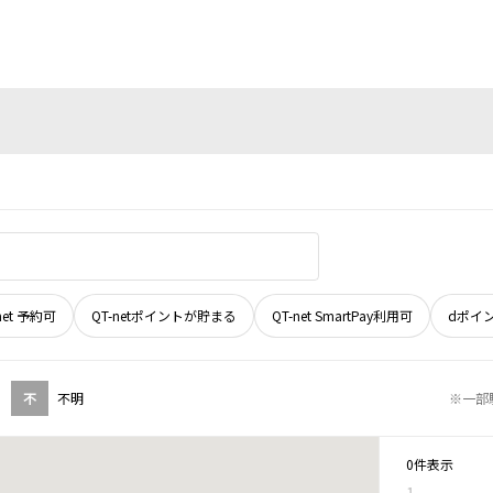
net 予約可
QT-netポイントが貯まる
QT-net SmartPay利用可
dポイ
不
不明
※一部
0件表示
1