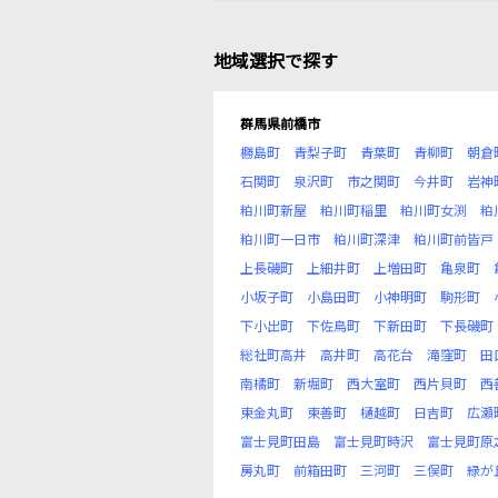
地域選択で探す
群馬県前橋市
橳島町
青梨子町
青葉町
青柳町
朝倉
石関町
泉沢町
市之関町
今井町
岩神
粕川町新屋
粕川町稲里
粕川町女渕
粕
粕川町一日市
粕川町深津
粕川町前皆戸
上長磯町
上細井町
上増田町
亀泉町
小坂子町
小島田町
小神明町
駒形町
下小出町
下佐鳥町
下新田町
下長磯町
総社町高井
高井町
高花台
滝窪町
田
南橘町
新堀町
西大室町
西片貝町
西
東金丸町
東善町
樋越町
日吉町
広瀬
富士見町田島
富士見町時沢
富士見町原
房丸町
前箱田町
三河町
三俣町
緑が