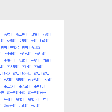
町
荒牧町
飯土井町
池端町
石倉町
渡町
荻窪町
女屋町
表町
柏倉町
粕川町中之沢
粕川町西田面
町
上小出町
上佐鳥町
上新田町
町
小相木町
紅雲町
幸塚町
国領町
島町
下大屋町
下沖町
下川町
社町植野
総社町桜が丘
総社町総社
町
鳥羽町
問屋町
苗ヶ島町
中内町
町
東上野町
東大室町
東片貝町
小沢
富士見町小暮
富士見町米野
町
平和町
堀越町
堀之下町
本町
町
龍蔵寺町
六供町
若宮町