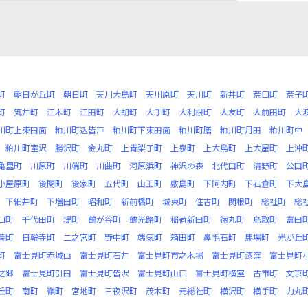
町
朝日が丘町
朝日町
天川大島町
天川原町
天川町
新井町
荒口町
荒子
町
笂井町
江木町
江田町
大胡町
大手町
大利根町
大友町
大前田町
大
川町上東田面
粕川町込皆戸
粕川町下東田面
粕川町膳
粕川町月田
粕川町中
粕川町室沢
勝沢町
金丸町
上青梨子町
上泉町
上大島町
上大屋町
上沖
亀里町
川原町
川端町
川曲町
河原浜町
神沢の森
北代田町
清野町
公田
小屋原町
後閑町
後家町
五代町
山王町
敷島町
下阿内町
下石倉町
下大
下細井町
下増田町
昭和町
新前橋町
城東町
住吉町
関根町
総社町
総
口町
千代田町
堤町
鶴が谷町
鶴光路町
稲荷新田町
徳丸町
鳥取町
富田
善町
日輪寺町
二之宮町
野中町
端気町
箱田町
鼻毛石町
馬場町
光が丘
町
富士見町赤城山
富士見町石井
富士見町市之木場
富士見町漆窪
富士見町
之郷
富士見町引田
富士見町皆沢
富士見町山口
富士見町横室
古市町
文京
丘町
南町
嶺町
宮地町
三夜沢町
茂木町
元総社町
横沢町
横手町
力丸