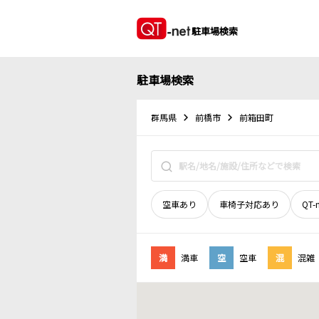
駐車場検索
駐車場検索
群馬県
前橋市
前箱田町
空車あり
車椅子対応あり
QT-
満
満車
空
空車
混
混雑