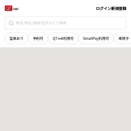
群馬県
前橋市
堀越町
地域選択で探す
ログイン
新規登録
空車あり
予約可
QT-net利用可
SmartPay利用可
車椅子